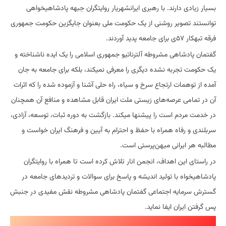
بسیار زیادی دارند. با رهبری ایرانشهریار روایتگران جبهه پادشاهیخواهی
توانستند تصویر روشنی از یک حکومت ملی بعنوان جایگزین حکومت جمهوری
فرقه تبهکار ۵۷ی برای جامعه پدید آوردند.
گفتمان پادشاهی مشروطه آلترناتیو جمهوری اسلامی را یک ایده ناشناخته و
یک حکومت تجربه نشده دیگری را معرفی نمیکند، بلکه برای جامعه به جان
آمده از توهمات ارتجاع سرخ و سیاه، راه حلی آشنا و آزموده شده را که اثرات
آن در تمامی عرصه‌های زیستی ملت ایران قابل مشاهده و منافع آن همچنان
در خدمت مردم است را پیشنها میکند. بازگشت به دوره ثبات، توسعه، آزادی،
سربلندی و رفاه همراه با حفظ و احترام به آیین و فرهنگ ایران خواست و
مطالبه هر ایرانی میهن‌پرستی است.
در راستای این اهداف، انجمن انار تلاش کرده است تا همراه با روایتگران
پادشاهیخواه با تولید اندیشه و پاسخ برای سوالات و تردیدهای جامعه در
گسترش سرمایه اجتماعی گفتمان پادشاهی مشروطه نقش مفیدی در جنبش
پس گرفتن ایران ایفا نماید.