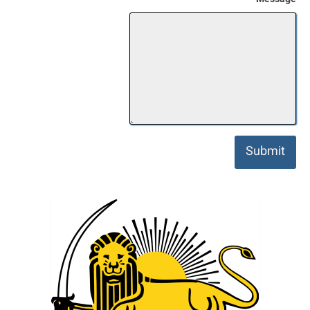
*
Message
Submit