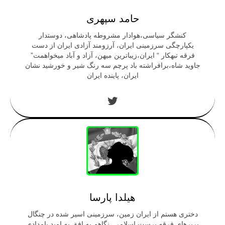
حامد سپهری
کنشگر سیاسی،هوادار مشروطه پادشاهی، دوستدار
یکپارچگی سرزمینی ایران، آرزومند آزادی ایران از دست
فرقه تبهکار “ ایران،زیباترین میهن، آزاد و آباد میخواهمت”
جاوید شاه،برافراشته باد پرچم سه رنگ شیر و خورشید نشان
ایران، پاینده ایران
توییتر
هیلدا پارسا
دخترى هستم از ايران زمين، سرزمينى اسير شده در چنگال
بربرهاى فرقه پرست اسلامى. نگاهم به افق به اميد بامدادى