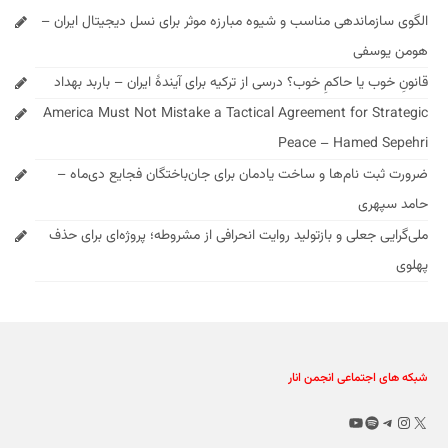
الگوی سازماندهی مناسب و شیوه مبارزه موثر برای نسل دیجیتال ایران –
هومن یوسفی
قانونِ خوب یا حاکمِ خوب؟ درسی از ترکیه برای آیندهٔ ایران – باربد بهداد
America Must Not Mistake a Tactical Agreement for Strategic
Peace – Hamed Sepehri
ضرورت ثبت نام‌ها و ساخت یادمان برای جان‌باختگان فجایع دی‌ماه –
حامد سپهری
ملی‌گرایی جعلی و بازتولید روایت انحرافی از مشروطه؛ پروژه‌ای برای حذف
پهلوی
شبکه های اجتماعی انجمن انار
X
تلگرام
اینستاگرم
اسپاتیفای
یوتیوب