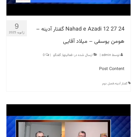
9
Nahad e Azadi 12 27 24 گفتار آدینه –
ژانویه 2025
هومن یوسفی – میلاد آقایی
توسط
admin
|
ارسال شده در:
فعالیتها
,
گفتگو
|
0
Post Content
گفتار آدینه،فصل دوم