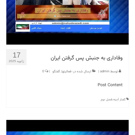
17
وفاداری به جنبش پس گرفتن ایران
ژانویه 2025
توسط
admin
|
ارسال شده در:
فعالیتها
,
گفتگو
|
0
Post Content ​
گفتار آدینه،فصل دوم