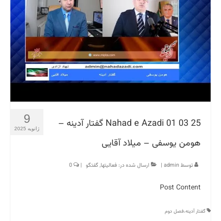
9
Nahad e Azadi 01 03 25 گفتار آدینه –
ژانویه 2025
هومن یوسفی – میلاد آقایی
توسط
admin
|
ارسال شده در:
فعالیتها
,
گفتگو
|
0
Post Content
گفتار آدینه،فصل دوم