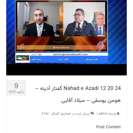
9
Nahad e Azadi 12 20 24 گفتار آدینه –
ژانویه 2025
هومن یوسفی – میلاد آقایی
توسط
admin
|
ارسال شده در:
فعالیتها
,
گفتگو
|
0
Post Content