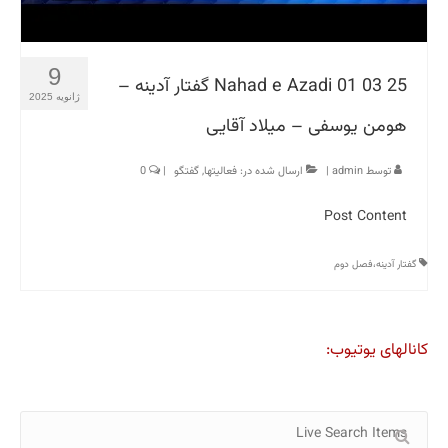
9
Nahad e Azadi 01 03 25 گفتار آدینه –
ژانویه 2025
هومن یوسفی – میلاد آقایی
توسط
admin
|
ارسال شده در:
فعالیتها
,
گفتگو
|
0
Post Content
گفتار آدینه،فصل دوم
کانالهای یوتیوب: