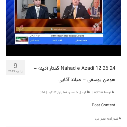
9
Nahad e Azadi 12 26 24 گفتار آدینه –
ژانویه 2025
هومن یوسفی – میلاد آقایی
توسط
admin
|
ارسال شده در:
فعالیتها
,
گفتگو
|
0
Post Content
گفتار آدینه،فصل دوم