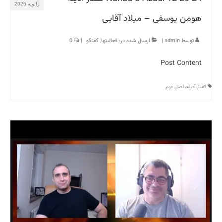
ژانویه 2025
هومن یوسفی – میلاد آقایی
توسط
admin
|
ارسال شده در:
فعالیتها
,
گفتگو
|
0
Post Content
گفتار آدینه،فصل دوم