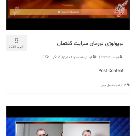
9
توپولوژی تورمان سرایت گفتمان
ژانویه 2025
توسط
admin
|
ارسال شده در:
فعالیتها
,
گفتگو
|
0
Post Content
گفتار آدینه،فصل دوم