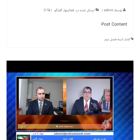
توسط
admin
|
ارسال شده در:
فعالیتها
,
گفتگو
|
0
Post Content
گفتار آدینه،فصل دوم