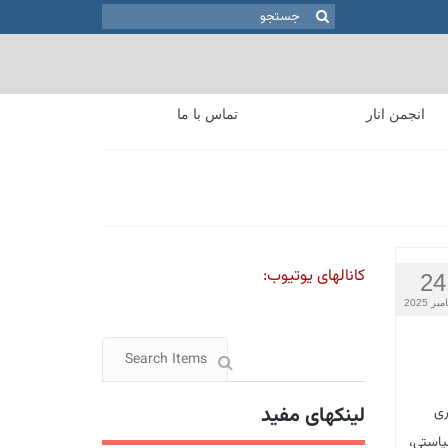
جستجو
برای:
انجمن انار
تماس با ما
کانالهای یوتیوب:
24
بر 2025
لینکهای مفید
ری
یاستی،