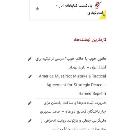
پادکست کتابخانه انار -
اسپاتیفای
تازه‌ترین نوشته‌ها:
قانونِ خوب یا حاکمِ خوب؟ درسی از ترکیه برای
آیندهٔ ایران – باربد بهداد
America Must Not Mistake a Tactical
Agreement for Strategic Peace –
Hamed Sepehri
ضرورت ثبت نام‌ها و ساخت یادمان برای
جان‌باختگان فجایع دی‌ماه – حامد سپهری
ملی‌گرایی جعلی و بازتولید روایت انحرافی از
مشروطه؛ پروژه‌ای برای حذف پهلوی