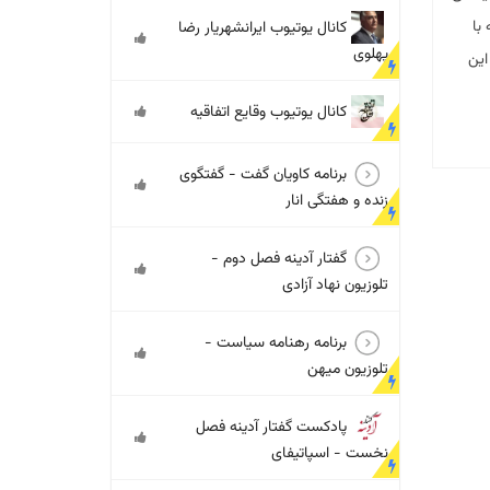
با
کانال یوتیوب ایرانشهریار رضا
پهلوی
این
کانال یوتیوب وقایع اتفاقیه
برنامه کاویان گفت - گفتگوی
زنده و هفتگی انار
گفتار آدینه فصل دوم -
تلوزیون نهاد آزادی
برنامه رهنامه سیاست -
تلوزیون میهن
پادکست گفتار آدینه فصل
نخست - اسپاتیفای