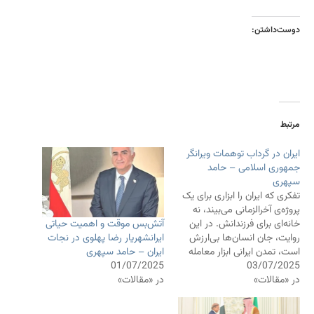
دوست‌داشتن:
مرتبط
ایران در گرداب توهمات ویرانگر
جمهوری اسلامی – حامد
سپهری
تفکری که ایران را ابزاری برای یک
پروژه‌ی آخرالزمانی می‌بیند، نه
آتش‌بس موقت و اهمیت حیاتی
خانه‌ای برای فرزندانش. در این
ایرانشهریار رضا پهلوی در نجات
روایت، جان انسان‌ها بی‌ارزش
ایران – حامد سپهری
است، تمدن ایرانی ابزار معامله
01/07/2025
03/07/2025
است، و بمب اتم نه کابوسی که
در «مقالات»
در «مقالات»
باید از آن گریخت، بلکه فانتزی
کودکانه‌ای است که با آن خیال
برتری دارند. زمان آن رسیده که…