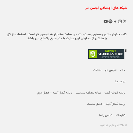
شبکه های اجتماعی انجمن انار
X
تلگرام
اینستاگرم
اسپاتیفای
یوتیوب
کلیه حقوق مادی و معنوی محتویات این سایت متعلق به انجمن انار است. استفاده از کل
یا بخشی از محتوای این سایت با ذکر منبع بلامانع می باشد.
خانه
انجمن انار
مقالات
برنامه ها
برنامه کاویان گفت
برنامه رهنامه سیاست
برنامه گفتار آدینه – فصل دوم
برنامه گفتار آدینه – فصل نخست
کتابخانه
تماس با ما
© 2026 وقایع اتفاقیه