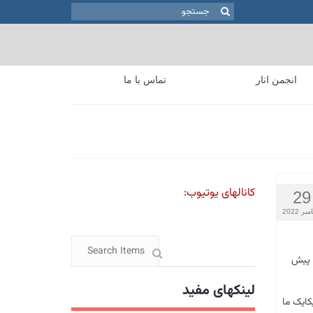
جستجو
برای:
انجمن انار
تماس با ما
کانالهای یوتیوب:
29
بر 2022
ز پیش
لینکهای مفید
کایک ما