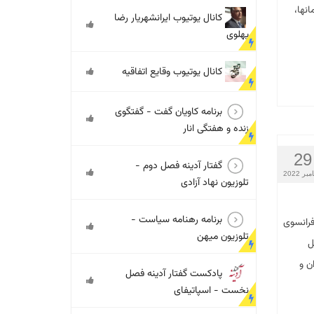
انها،
کانال یوتیوب ایرانشهریار رضا
پهلوی
کانال یوتیوب وقایع اتفاقیه
برنامه کاویان گفت - گفتگوی
زنده و هفتگی انار
29
گفتار آدینه فصل دوم -
بر 2022
تلوزیون نهاد آزادی
برنامه رهنامه سیاست -
فرانسوی
تلوزیون میهن
ل
ن و
پادکست گفتار آدینه فصل
نخست - اسپاتیفای