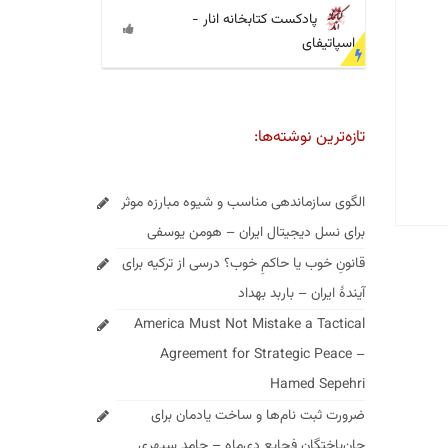
پادکست کتابخانه انار -
اسپاتیفای
تازه‌ترین نوشته‌ها:
الگوی سازماندهی مناسب و شیوه مبارزه موثر
برای نسل دیجیتال ایران – هومن یوسفی
قانونِ خوب یا حاکمِ خوب؟ درسی از ترکیه برای
آیندهٔ ایران – باربد بهداد
America Must Not Mistake a Tactical
Agreement for Strategic Peace –
Hamed Sepehri
ضرورت ثبت نام‌ها و ساخت یادمان برای
جان‌باختگان فجایع دی‌ماه – حامد سپهری