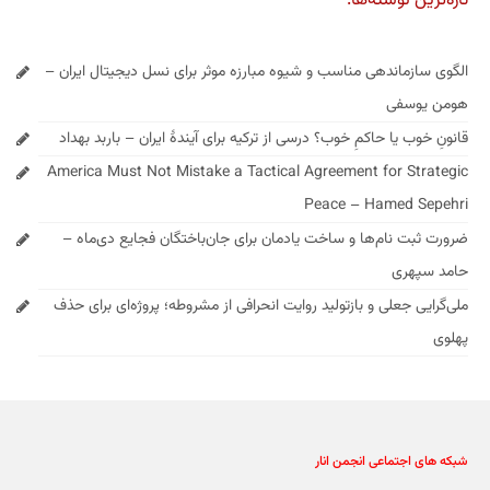
تازه‌ترین نوشته‌ها:
الگوی سازماندهی مناسب و شیوه مبارزه موثر برای نسل دیجیتال ایران –
هومن یوسفی
قانونِ خوب یا حاکمِ خوب؟ درسی از ترکیه برای آیندهٔ ایران – باربد بهداد
America Must Not Mistake a Tactical Agreement for Strategic
Peace – Hamed Sepehri
ضرورت ثبت نام‌ها و ساخت یادمان برای جان‌باختگان فجایع دی‌ماه –
حامد سپهری
ملی‌گرایی جعلی و بازتولید روایت انحرافی از مشروطه؛ پروژه‌ای برای حذف
پهلوی
شبکه های اجتماعی انجمن انار