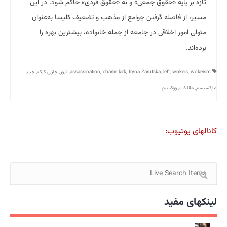
تازه بر پایه «حقوق جمعی» و نه «حقوق فردی» حاکم شود. در این
مسیر، از فاصله گرفتن جوامع از مذهب و تضعیف کلیسا به‌عنوان
متولی امور اخلاقی در جامعه از جمله خانواده، بیشترین بهره را
برده‌اند.
wokeism
,
wokeis
,
left
,
Iryna Zarutska
,
charlie kirk
,
assassination
,
ترور
,
چارلی کرک
,
چپ
,
مارکسیسم
,
مقالات
,
ووکسیم
کانالهای یوتیوب:
لینکهای مفید