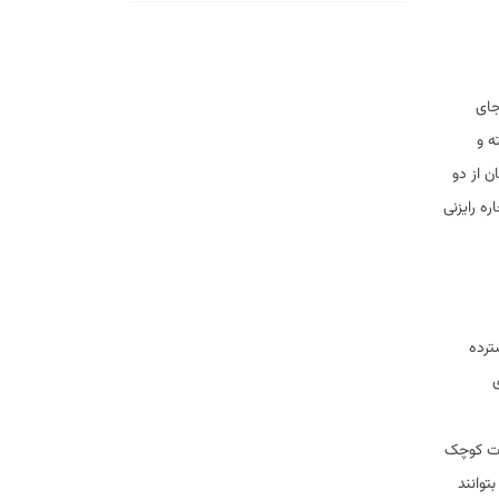
جای
ه و
ن از دو
ه رایزنی
ترده
ی
کات کوچک
توانند