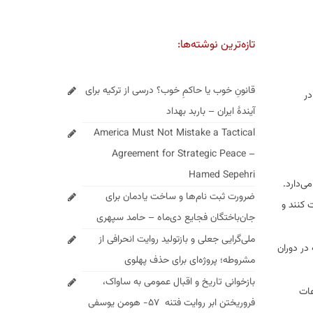
تازه‌ترین نوشته‌ها:
قانونِ خوب یا حاکمِ خوب؟ درسی از ترکیه برای
در
آیندهٔ ایران – باربد بهداد
America Must Not Mistake a Tactical
Agreement for Strategic Peace –
Hamed Sepehri
ی‌دارد.
ضرورت ثبت نام‌ها و ساخت یادمان برای
ت کنند و
جان‌باختگان فجایع دی‌ماه – حامد سپهری
ملی‌گرایی جعلی و بازتولید روایت انحرافی از
در دوران
مشروطه؛ پروژه‌ای برای حذف پهلوی
بازخوانی تاریخ و اقبال عمومی به ساواک،
عات
فروریختن ابر روایت فتنه ۵۷- هومن یوسفی