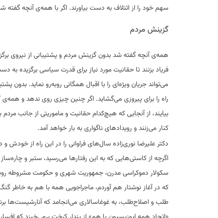
سهم خود را از ائتلاف به دست بیاورند. اگر با همه‌ی آنچه گفته 
گزینش مردم
همه‌ی آنچه گفته شد بدون گزینش مردم و پشتیبانی از نیروی برگزی
فریاد بزنند تا حقانیت مورد نیاز برای قدرت سیاسی برگزیده به دس
می‌تواند جریان ویژه‌ای را با اقبال همگانی روبه‌رو نماید. بدون
راه را برای پیروزی می‌گشاید. اگر چنین چیزی روی ندهد و همه
بیایند، از آنجایی که هیچ‌کدام حقانیت و ماموریتی از جانب مردم 
کنار می‌زنند و رویدادهای ناگواری به بار خواهد آمد.
دکتر علیرضا نوری‌زاده سال‌های فراوانی را در این راه از خودش 
اگرچه از کاستی‌هایی که به این رفتارها می‌رسید، ستبر و چاره‌ساز
سکولار دموکراسی مدرن، جمهوریت شهری و حکومت مشروطه روبه رو ه
که در آغاز نوشتار هم آوردم، ماجراجویی همه با هم به خاطر گنگ
طلب و اصلاح‌طلب، به غوغاسالاری می‌انجامد که آنارشیست‌ها برنده
«اتحاد همه اپوزیسیون با هم» از پندار کرخت برمی‌خیزد که افسار ش