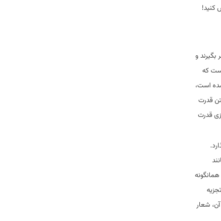
 کنید!
بگیرند و
است که
 شده است،
تن قدرت
ازی قدرت
رد.
نند
همانگونه
جزیه
آن، شعار