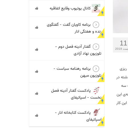
کانال یوتیوب وقایع اتفاقیه
برنامه کاویان گفت - گفتگوی
زنده و هفتگی انار
11
گفتار آدینه فصل دوم -
ت 2019
تلوزیون نهاد آزادی
برنامه رهنامه سیاست -
 ریزی
تلوزیون میهن
ذشته در
ه سه
پادکست گفتار آدینه فصل
ه‌ی این
نخست - اسپاتیفای
این کار
پادکست کتابخانه انار -
اسپاتیفای