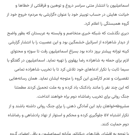
اسماعیلیون با انتشار متنی سراسر دروغ و توهین و فرافکنی از خطاها و
خیانت هایش در حساب توییتر خود با عنوان «گزارشی به مردم» خروج خود از
گروه همبستگی را اعلام کرد.
دیری نگذشت که شبکه خبری متخاصم و وابسته به عربستان که بطور واضح
از دیدار شاهزاده از اسرائیل خشمگین بود و این عصبیت را با انتشار گزارشی
کینه توزانه پیشتر بروز داده بود بسراغ اسماعیلیون رفت تا سوژه و محتوای
لازم برای حمله به شاهزاده رضا پهلوی را تهیه نماید. اسماعیلیون در گفتگو با
سیما ثابت با تکرار ادعاهای خود تلاش کرد تا با تخریب شاهزاده تمامی
تقصیرات و عدم کارآمدی این گروه را متوجه ایشان نماید. همان رسانه‌هایی
که این چند نفر را مانند بادکنک باد کرده و به ملت تحمیل کردند مطمئنا
جنگ روانی برای تخریب رضاشاه دوم براه خواهند انداخت.
مشروطه‌خواهان باید این آمادگی ذهنی را برای جنگ روانی داشته باشند و از
تکرار اشتباه ۵۷ جلوگیری کرده و محکم و استوار از نهاد پادشاهی و رضاشاه
دوم حمایت کنند.
با توجه به افشای رفتارهای دیکتاتور مآبانه اسماعیلیون و باقی اعضای گروه