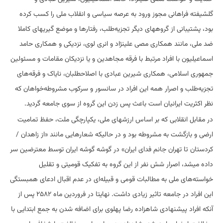
گلشیفته فراهانی مجوز ورود به عرصه سیاسی و انقلاب ملی را کسب کرده
بود، پشتیبانی از گروههای دیگر تجزیه‌طلب، رفتارها و موضع گیریهای کاملا
ضد ملی، مانند همکاری مصی علینژاد و انری لوی، نزدیکی و همکاری حامد
اسماعیلیون با افراد مرتبط با فرقه مجاهدین و یا نزدیکان مقامات و مسئولین
جمهوری اسلامی، همکاری شیرین عبادی با اصلاحطلبان، نایاک و فرقه‌های
تجزیه‌طلب و اصرار همه این افراد در سانسور و سرکوب مشروطه‌خواهان که
نظر اکثریت ایرانیان است باعث پس زدن این گروه از سوی جامعه گردید.
در مقابل انقلابی که بر اساس ارزشهای ملی، یکپارچگی ملت، حفظ تمامیت
ارضی و بازگشت به مشروطه بود و در حالیکه شعارهایی مانند «از زاهدان /
کردستان تا تهران جانم فدای ایران» در گوشه گوشه ایران توسط معترضین سر
داده میشد، اصرار شش نفر از این گروه به تفکیک قومیتی و تقلیل
خواسته‌های ملی به مطالبات قومی و قبیله‌ای در عدم اقبال ادعای همبستگی
این افراد در جامعه تاثیر زیادی داشت. نهایتا در فروردین ماه ۲۵۸۲ پس از
آنکه افراد پیشنهادی شاهزاده رضا پهلوی برای اضافه شدن به جمع ابتدایی با