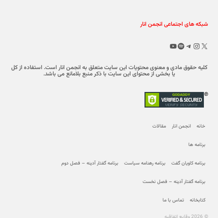
شبکه های اجتماعی انجمن انار
X
تلگرام
اینستاگرم
اسپاتیفای
یوتیوب
کلیه حقوق مادی و معنوی محتویات این سایت متعلق به انجمن انار است. استفاده از کل
یا بخشی از محتوای این سایت با ذکر منبع بلامانع می باشد.
خانه
انجمن انار
مقالات
برنامه ها
برنامه کاویان گفت
برنامه رهنامه سیاست
برنامه گفتار آدینه – فصل دوم
برنامه گفتار آدینه – فصل نخست
کتابخانه
تماس با ما
© 2026 وقایع اتفاقیه