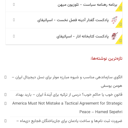
برنامه رهنامه سیاست - تلوزیون میهن
پادکست گفتار آدینه فصل نخست - اسپاتیفای
پادکست کتابخانه انار - اسپاتیفای
تازه‌ترین نوشته‌ها:
الگوی سازماندهی مناسب و شیوه مبارزه موثر برای نسل دیجیتال ایران –
هومن یوسفی
قانونِ خوب یا حاکمِ خوب؟ درسی از ترکیه برای آیندهٔ ایران – باربد بهداد
America Must Not Mistake a Tactical Agreement for Strategic
Peace – Hamed Sepehri
ضرورت ثبت نام‌ها و ساخت یادمان برای جان‌باختگان فجایع دی‌ماه –