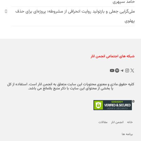
حامد سپهری
ملی‌گرایی جعلی و بازتولید روایت انحرافی از مشروطه؛ پروژه‌ای برای حذف
پهلوی
شبکه های اجتماعی انجمن انار
X
تلگرام
اینستاگرم
اسپاتیفای
یوتیوب
کلیه حقوق مادی و معنوی محتویات این سایت متعلق به انجمن انار است. استفاده از کل
یا بخشی از محتوای این سایت با ذکر منبع بلامانع می باشد.
خانه
انجمن انار
مقالات
برنامه ها