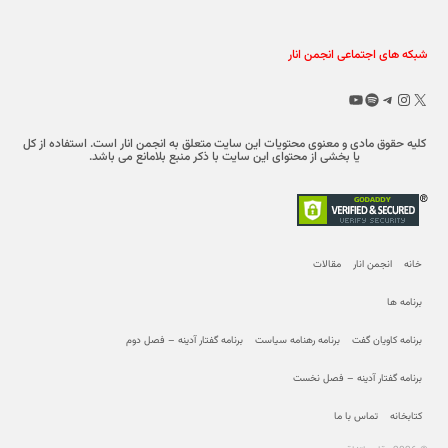
شبکه های اجتماعی انجمن انار
X
تلگرام
اینستاگرم
اسپاتیفای
یوتیوب
کلیه حقوق مادی و معنوی محتویات این سایت متعلق به انجمن انار است. استفاده از کل
یا بخشی از محتوای این سایت با ذکر منبع بلامانع می باشد.
خانه
انجمن انار
مقالات
برنامه ها
برنامه کاویان گفت
برنامه رهنامه سیاست
برنامه گفتار آدینه – فصل دوم
برنامه گفتار آدینه – فصل نخست
کتابخانه
تماس با ما