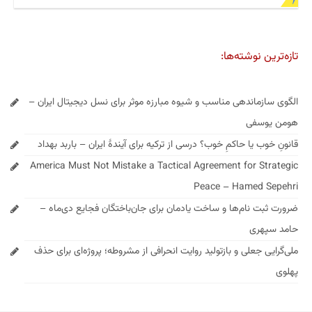
تازه‌ترین نوشته‌ها:
الگوی سازماندهی مناسب و شیوه مبارزه موثر برای نسل دیجیتال ایران –
هومن یوسفی
قانونِ خوب یا حاکمِ خوب؟ درسی از ترکیه برای آیندهٔ ایران – باربد بهداد
America Must Not Mistake a Tactical Agreement for Strategic
Peace – Hamed Sepehri
ضرورت ثبت نام‌ها و ساخت یادمان برای جان‌باختگان فجایع دی‌ماه –
حامد سپهری
ملی‌گرایی جعلی و بازتولید روایت انحرافی از مشروطه؛ پروژه‌ای برای حذف
پهلوی