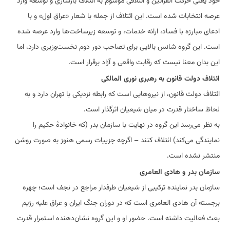
خود یعنی حرکت الفُراتَین و ائتلافی موسوم به ائتلاف بازسازی و توسعه وارد
عرصه انتخابات شده است. این ائتلاف از جمله با شعار «عراق اول» و با
ادعای مبارزه با فساد، ارائه خدمات، و توسعه زیرساخت‌ها وارد عرصه شده
است. این گروه شانس بالایی برای تصاحب دور دوم نخست‌وزیری دارد، اما
این بدان معنا نیست که رقابت واقعی و آزاد برقرار است.
ائتلاف دولت قانون به رهبری نوری المالکی
ائتلاف دولت قانون، از نیروهایی است که رابطه نزدیکی با تهران دارد و به
لحاظ ساختار قدرت در میان شیعیان اثرگذار است.
به نظر می‌رسد این گروه در نهایت با سازمان بدر (که خانوادهٔ حکیم را
نمایندگی می‌کند) ائتلاف کنند – اگرچه جزییات رسمی هنوز به صورت روشن
منتشر نشده است.
سازمان بدر و هادی العامری
سازمان بدر نماینده ترکیبی از شیعیان طرفدار مراجع در نجف است؛ چهره
برجسته آن هادی العامری است که در دوران جنگ ایران و عراق علیه رژیم
بعث فعالیت داشته است. حضور او و این گروه نشان‌دهنده استمرار قدرت