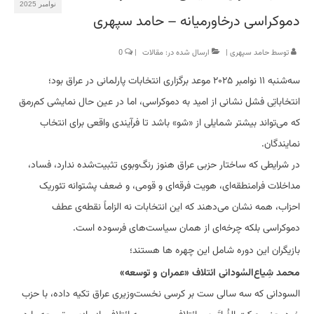
نوامبر 2025
دموکراسی درخاورمیانه – حامد سپهری
توسط
حامد سپهری
|
ارسال شده در:
مقالات
|
0
سه‌شنبه ۱۱ نوامبر ۲۰۲۵ موعد برگزاری انتخابات پارلمانی در عراق بود؛
انتخاباتِی فشل نشانی از امید به دموکراسی، اما در عین حال نمایشی کم‌رمق
که می‌تواند بیشتر شمایلی از «شو» باشد تا فرآیندی واقعی برای انتخاب
نمایندگان.
در شرایطی که ساختار حزبی عراق هنوز رنگ‌وبوی تثبیت‌شده ندارد، فساد،
مداخلات فرامنطقه‌ای، هویت فرقه‌ای و قومی، و ضعف پشتوانه تئوریک
احزاب، همه نشان می‌دهند که این انتخابات نه الزاماً نقطه‌ی عطف
دموکراسی بلکه چرخه‌ای از همان سیاست‌های فرسوده است.
بازیگران این دوره شامل این چهره ها هستند؛
محمد شِیاع‌السُودانی ائتلاف «عمران و توسعه»
السودانی که سه سالی ست بر کرسی نخست‌وزیری عراق تکیه داده، با حزب