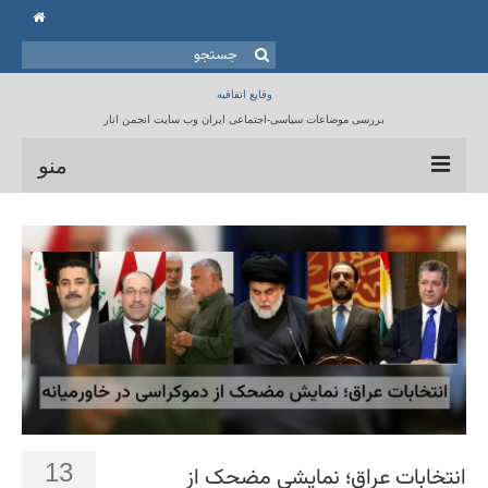
جستجو
برای:
وقایع اتفاقیه
بررسی موضاعات سیاسی-اجتماعی ایران وب سایت انجمن انار
منو
خانه
انجمن انار
مقالات
برنامه ها
کتابخانه
تماس با ما
13
انتخابات عراق؛ نمایشی مضحک از