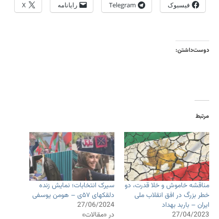
فیسبوک
Telegram
رایانامه
X
دوست‌داشتن:
مرتبط
مناقشه خاموش و خلا قدرت، دو
سیرک انتخابات؛ نمایش زنده
خطر بزرگ در افق انقلاب ملی
دلقکهای ۵۷ی – هومن یوسفی
ایران – باربد بهداد
27/06/2024
27/04/2023
در «مقالات»