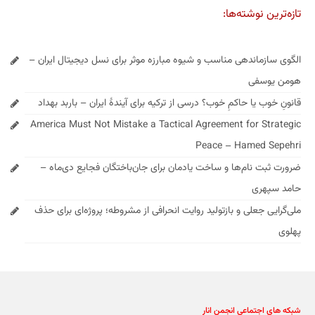
تازه‌ترین نوشته‌ها:
الگوی سازماندهی مناسب و شیوه مبارزه موثر برای نسل دیجیتال ایران –
هومن یوسفی
قانونِ خوب یا حاکمِ خوب؟ درسی از ترکیه برای آیندهٔ ایران – باربد بهداد
America Must Not Mistake a Tactical Agreement for Strategic
Peace – Hamed Sepehri
ضرورت ثبت نام‌ها و ساخت یادمان برای جان‌باختگان فجایع دی‌ماه –
حامد سپهری
ملی‌گرایی جعلی و بازتولید روایت انحرافی از مشروطه؛ پروژه‌ای برای حذف
پهلوی
شبکه های اجتماعی انجمن انار