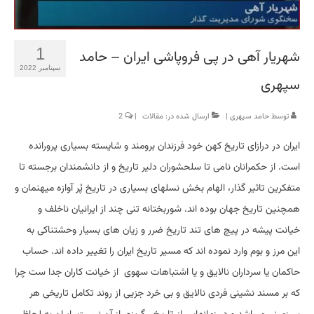
1
شهریار آهی در پی فروپاشی ایران – حامد
سپتامبر 2022
سپهری
توسط
حامد سپهری
|
ارسال شده در:
مقالات
|
2
ایران در درازای تاریخ کهن خود فرزندان برومند و شایسته بسیاری پرورانده
است. از حکمرانان نامی تا سلحشوران دلیر تاریخ و از دانشمندان برجسته تا
متفکرین تاثیر گذار، الهام بخش نسلهای بسیاری در تاریخ پُر آوازه میهنمان و
همچنین تاریخ جهان بوده اند. شوربختانه تنی چند از ایرانیان ناخلف و
خیانت پیشه در پیچ های تند تاریخ ضرر و زیان های بسیار وحشتناکی به
این مرز و بوم وارد نموده اند که مسیر تاریخ ایران را تغییر داده اند. حساب
حاکمان یا سرداران نالایق و یا اشتباهات سهوی از خیانت کاران جدا ست چرا
که بر مسند نشینی فردی نالایق و بی خرد جزیی از روند تکامل تاریخی هر