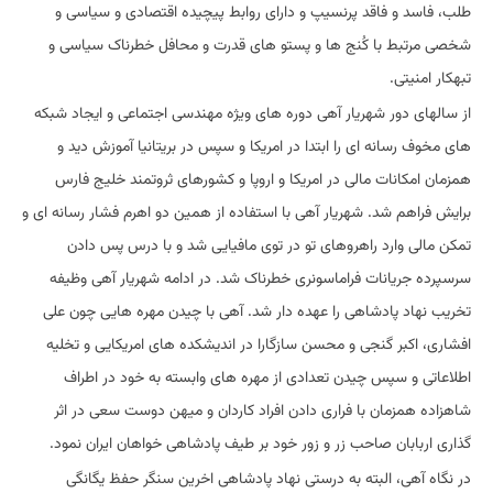
طلب، فاسد و فاقد پرنسیپ و دارای روابط پیچیده اقتصادی و سیاسی و
شخصی مرتبط با کُنج ها و پستو های قدرت و محافل خطرناک سیاسی و
تبهکار امنیتی.
از سالهای دور شهریار آهی دوره های ویژه مهندسی اجتماعی و ایجاد شبکه
های مخوف رسانه ای را ابتدا در امریکا و سپس در بریتانیا آموزش دید و
همزمان امکانات مالی در امریکا و اروپا و کشورهای ثروتمند خلیج فارس
برایش فراهم شد. شهریار آهی با استفاده از همین دو اهرم فشار رسانه ای و
تمکن مالی وارد راهروهای تو در توی مافیایی شد و با درس پس دادن
سرسپرده جریانات فراماسونری خطرناک شد. در ادامه شهریار آهی وظیفه
تخریب نهاد پادشاهی را عهده دار شد. آهی با چیدن مهره هایی چون علی
افشاری، اکبر گنجی و محسن سازگارا در اندیشکده های امریکایی و تخلیه
اطلاعاتی و سپس چیدن تعدادی از مهره های وابسته به خود در اطراف
شاهزاده همزمان با فراری دادن افراد کاردان و میهن دوست سعی در اثر
گذاری اربابان صاحب زر و زور خود بر طیف پادشاهی خواهان ایران نمود.
در نگاه آهی، البته به درستی نهاد پادشاهی اخرین سنگر حفظ یگانگی