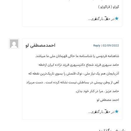
گوزاو ( قراگوزلو )
در حال بارگذاری...
احمدمصطفی لو
Reply
|
02/09/2022
شاهنامه فردوسی یا شناسنامه ما حاکی قهرمانان ملی ما میباشد.
حامد سپهری فرزند شجاع دکترسپهری فرزند نژاده ایران ازخطه
آذربایجان هم یک نیاز ملی ، نوک قلمش را بسوی تاریک‌ترین نقطه که
آهی از وطن پرستی در بساطش نیست نشانه کرده است . دست مریزاد
حامد عزیز . مرا در کنار خود بدان.
احمد مصطفی لو
در حال بارگذاری...