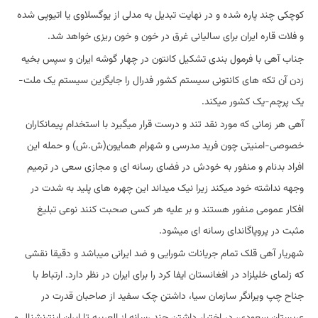
کوچکی چند پاره شده و در نهایت تبدیل به مدلی از یوگسلاوی یا اتیوپی شده
و فلات قاره ایران برای سالیانی غرق در خون و خون ریزی خواهد شد.
جناب آهی با فرمول بندی تشکیل کانتون در چهار گوشه ایران و سپس بخیه
زدن آن تکه های کانتونی سیستم کشور فدرال را جایگزین سیستم یک ملت-
یک پرچم-یک کشور میکند.
آهی هر زمانی که مورد نقد تند و درست قرار میگیرد با استخدام پیمانکاران
خصوصی-امنیتی چون فرید مدرسی و شهرام همایون(ش.ش) و حمله این
افراد بدنام و منفور به خودش در فضای رسانه ای و مجازی سعی در ترمیم
وجهه نداشته خود میکند زیرا نیک میداند این چهره های پلید به شدت در
افکار عمومی منفور هستند و بر علیه هر کسی صحبت کنند نوعی تبلیغ
مثبت در پروپاگاندای رسانه ای میشود.
شهریار آهی قلک تمام جریانات شورایی و ضد ایرانی میباشد و دقیقا نقشی
که زلمای خلیلزاد در افغانستان ایفا کرد را برای ایران در نظر دارد. ارتباط با
جناح چپ ویرانگر سازمان سیا، داشتن چک سفید از صاحبان قدرت در
عربستان سعودی، در اختیار داشتن چند رسانه از العربیه تا ایران اینترنشنال و