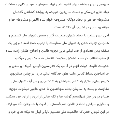
سرزمینی ایران میباشد، برای تخریب این نهاد همزمان با موازی کاری و ساخت
نهاد های عروسکی و دست سازِبدون هویت، به بیراهه کشاندن گفتمان
مشروطه خواهی و ایجاد دوگانه مشروطه خواهِ شاه اللهی و مشروطه خواهِ
میانه رو سعی در تخریب آن داشته است.
آهی ایران ستیز، با ایجاد شورای مدیریت گزار و سپس شورای ملی تصمیم و
همزمان نزدیک شدن به شورای ملی مقاومت با ترکیب جمع اضداد و زیر یک
سقف بردن تعدادی از ضد ایرانی ترین تجزیه طلبان و اصلاح طلبان رانده شده
از سفره انقلاب در صدد تشکیل حکومت ائتلافی به سبک لویی جرگه و
حکومت طایفه-دولت انهم در قالب یک فدراسیون فومی-قبیله ای سعی بر
جا انداختن بساط کذایی ملت های جداگانه ایرانی دارد. در چنین سناریوی
کابوس واری اعتبار پادشاهی خواهان به شدت پایین می آید، شورای ملی
مقاومت وابسته به سازمان بدنام مجاهدین تا حدی تطهیر میشوند، تجزیه
طلبان در زیر چتر فدرالیسم گوشه ها و تکه هایی از ایران را از آن خود میکنند
و مافیای سپاهی-اصلاح طلبان هم قسمتی از قدرت را همچنان نگه میدارند،
در این فرمول خطرناک حاکمیت ملی تفسیم ناپذیر ایران به تیکه های خرد و