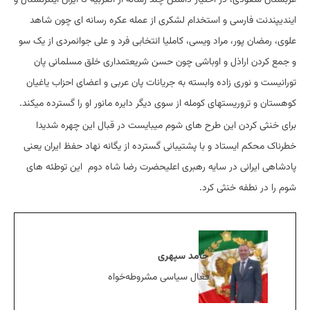
ایندیپندنت فارسی و استخدام لشکری از عمله عکره رسانه ای چون شاهد
علوی، رمضان پور، مراد ویسی، کاملیا انتخابی فرد و علی جوانمردی از یک سو
و جمع کردن اراذل و اوباشی چون حسن شریعتمداری خلق مسلمانی پان
تورانیست و نوری زاده وابسته به جریانات پان عربی و اعضای احزاب یاغیان
کوهستان و تروریستهای کومله از سوی دیگر دایره مانور او را گسترده میکند.
برای خنثی کردن این طرح های شوم میبایست در قبال این چهره شدیدا
خطرناک محکم ایستاد و با پشتیبانی گسترده از یگانه نهاد حفظ ایران یعنی
پادشاهی ایرانی در سایه رهبری اعلیحضرت رضا شاه دوم این توطئه های
شوم را در نطفه خنثی کرد.
حامد سپهری
فعال سیاسی مشروطه‌خواه