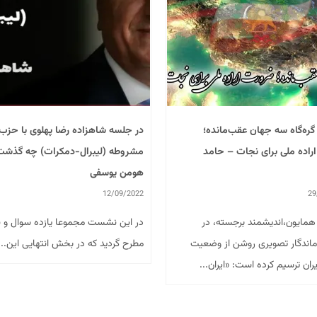
 گره‌گاه سه جهان عقب‌مانده؛
در جلسه شاهزاده رضا پهلوی با حزب
راده ملی برای نجات – حامد
مشروطه (لیبرال-دمکرات) چه گذشت
هومن یوسفی
12/09/2022
29
همایون،اندیشمند برجسته، در
در این نشست مجموعا یازده سوال و ن
ماندگار تصویری روشن از وضعیت
مطرح گردید که در بخش انتهایی این...
ران ترسیم کرده است: ‏«ایران...