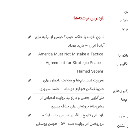
ین
تازه‌ترین نوشته‌ها:
دیدی
 به
قانونِ خوب یا حاکمِ خوب؟ درسی از ترکیه برای
آیندهٔ ایران – باربد بهداد
America Must Not Mistake a Tactical
کم با
Agreement for Strategic Peace –
گاپور و
Hamed Sepehri
ضرورت ثبت نام‌ها و ساخت یادمان برای
جان‌باختگان فجایع دی‌ماه – حامد سپهری
‌گیری‌های
ملی‌گرایی جعلی و بازتولید روایت انحرافی از
م‌ها
مشروطه؛ پروژه‌ای برای حذف پهلوی
بازخوانی تاریخ و اقبال عمومی به ساواک،
باشد؛
فروریختن ابر روایت فتنه ۵۷- هومن یوسفی
ن نشان