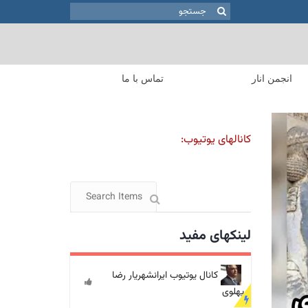
جستجو
برای:
انجمن انار
تماس با ما
کانالهای یوتیوب:
لینکهای مفید
کانال یوتیوب ایرانشهریار رضا
پهلوی