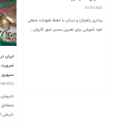
07/07/2022
پنداری راهزنان و دزدان با حفظ تعهدات شغلی
خود شورایی برای تعیین مسیر عبور کاروان...
تا پیروزی
ایران در
دیده گرفته
ضرورت ا
سپهری
/08/2025
ت و
‏داریوش 
حل فوق،
جمله‌ای 
تاریخی ای