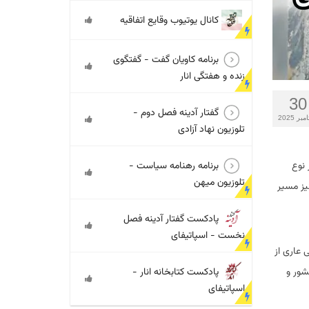
کانال یوتیوب وقایع اتفاقیه
برنامه کاویان گفت - گفتگوی
زنده و هفتگی انار
30
گفتار آدینه فصل دوم -
بر 2025
تلوزیون نهاد آزادی
برنامه رهنامه سیاست -
 نوع
تلوزیون میهن
یز مسیر
پادکست گفتار آدینه فصل
نخست - اسپاتیفای
 عاری از
پادکست کتابخانه انار -
شور و
اسپاتیفای