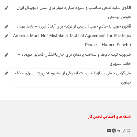
الگوی سازماندهی مناسب و شیوه مبارزه موثر برای نسل دیجیتال ایران –
هومن یوسفی
قانونِ خوب یا حاکمِ خوب؟ درسی از ترکیه برای آیندهٔ ایران – باربد بهداد
America Must Not Mistake a Tactical Agreement for Strategic
Peace – Hamed Sepehri
ضرورت ثبت نام‌ها و ساخت یادمان برای جان‌باختگان فجایع دی‌ماه –
حامد سپهری
ملی‌گرایی جعلی و بازتولید روایت انحرافی از مشروطه؛ پروژه‌ای برای حذف
پهلوی
شبکه های اجتماعی انجمن انار
X
تلگرام
اینستاگرم
اسپاتیفای
یوتیوب