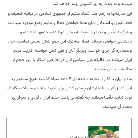
میرسد و نه باعث به زیر کشیدن رژیم خواهد شد.
این سازمانها به رغم چند انتقاد ملایم از جمهوری اسلامی در بیانیه ضعیف و
فاقد تئوری و استدلال شان عملا خواهان حفظ و تداوم وضع موجود میباشند
و هرگونه تغییر و تحول را منوط به پیش شرط عدم حضور شاهزداه و
پادشاهی خواهان میداند. نقطه مشترک این جمع شش ضلعی تمامیت خواه
و مصادره گر اجرای خواسته ویرانگر آنان و نفی کامل خواسته اکثریت مردم
ایران میباشد در حالیکه وزن سیاسی انان در تعارضی آشکار با این حجم از
مطالبه سیاسی میباشد.
مردم ایران با گذار از تجربه فاجعه بار ۴ دهه سیاه گذشته هیچ سنخیتی با
آنان که بزرگترین افتخارشان چمدان کشی برای آخوند و اجرای منویات بیگانگان
بوده ندارند دقیقا میدانند چه گفتمانی باعث حفظ ایران ، آزادی و سرافرازی
مجدد آن میباشد.
حامد سپهری