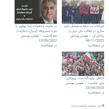
جریانات در سایه و معضل رهبر
در جلسه شاهزاده رضا پهلوی با
سازی در انقلاب ملی ایران و
حزب مشروطه (لیبرال-دمکرات)
راه‌حل آن – هومن یوسفی
چه گذشت – هومن یوسفی
12/09/2022
06/11/2022
در «مقالات»
در «مقالات»
ائتلافی برای گسست، پروژه‌ای
برای شکست – هومن یوسفی
23/04/2023
در «مقالات»
حامد
,
شاهزاده
,
گرازولوژی
,
مقالات