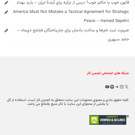
قانونِ خوب یا حاکمِ خوب؟ درسی از ترکیه برای آیندهٔ ایران – باربد بهداد
America Must Not Mistake a Tactical Agreement for Strategic
Peace – Hamed Sepehri
ضرورت ثبت نام‌ها و ساخت یادمان برای جان‌باختگان فجایع دی‌ماه –
حامد سپهری
شبکه های اجتماعی انجمن انار
X
تلگرام
اینستاگرم
اسپاتیفای
یوتیوب
کلیه حقوق مادی و معنوی محتویات این سایت متعلق به انجمن انار است. استفاده از کل
یا بخشی از محتوای این سایت با ذکر منبع بلامانع می باشد.