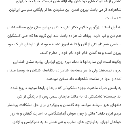
نشانی از فعالیت های درخشان براندازانه شان نیست. صرف صحبتهای
شاهزاده گرامی باعث بیرون آمدن این سازمان ها از بایگانی سیاسی ایرانیان
شده است.
به قول استاد بزرگوارم خانوم دکتر غنی، خاندان پهلوی حتی برای مخالفینشان
هم نان و آب دارند، پیغام شاهزاده باعث شد این گروه ها که حتی کنشگران
سیاسی هم نام تنی از آنان را تا به امروز نشنیده بودند از غارهای تاریک خود
بیرون امده و به گمان خام خود نام خود را مطرح کنند.
چگونه است این سازمانها با تمام تیره روزی ایرانیان بیانیه مشق-انشایی
بیرون نمیدهند ولی با هر مصاحبه شاهزاده بلافاصله شتابان به وسط میدان
آمده و تنها در مذمت شاهزاده داد سخن میدهند!
به راستی صرف ماهیت وجود تشکیلاتی که بارها و بارها مردود تاریخ شده
اند چیست؟ تشکیلاتی که به مانند مارهای سمی پس از بارندگی از لای
علفهای هرز سربلند میکنند چه گفتمان و رویکردی برای حل مشکلات بیشمار
مردم ایران دارند؟ ملتی را چون موش آزمایشگاهی به اسارت گرفتن و به زور
خواهان اجرای ایدئولوژی های مخرب و غیر عملی نه به دموکراسی و آزادی