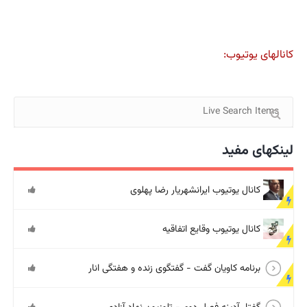
کانالهای یوتیوب:
لینکهای مفید
کانال یوتیوب ایرانشهریار رضا پهلوی
کانال یوتیوب وقایع اتفاقیه
برنامه کاویان گفت - گفتگوی زنده و هفتگی انار