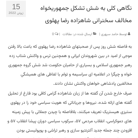
15
نگاهی کلی به شش تشکل جمهوریخواه
ژوئن 2022
مخالف سخنرانی شاهزاده رضا پهلوی
توسط
حامد سپهری
|
ارسال شده در:
مقالات
|
0
به فاصله شش روز پس از صحبتهای شاهزاده رضا پهلوی که باعث بالا رفتن
موجی از امید در بین شهروندان ایرانی و همچنین ترس و واکنش شتاب زده
رهبر جمهوری اسلامی و بسیاری از حامیان حکومت شد شش گروه جمهوری
خواه و چپگرا در اعلامیه ای سراسیمه و توام با لفاظی های همیشگیِ
مخالفین پادشاهی خواهان واکنش نشان دادند.
صرف خارج شدن آن گفته ها از زبان شاهزاده گرامی کافی بود فارغ از تحلیل
گفته های ارائه شده، نیروها و جریاناتی که هویت سیاسی خود را در پهلوی
ستیزی هیستریک تعریف میکنند، بلافاصله با چیدن جملاتی با پیش زمینه
های دموکراسی، انقلاب مردمی ۵۷، سرکوب سیاسی دوران پیشا انقلاب ۵۷ و
افزودن چند جمله جدید آلترنتیو سازی و رهبر تراشی و پوپولیستی بودن