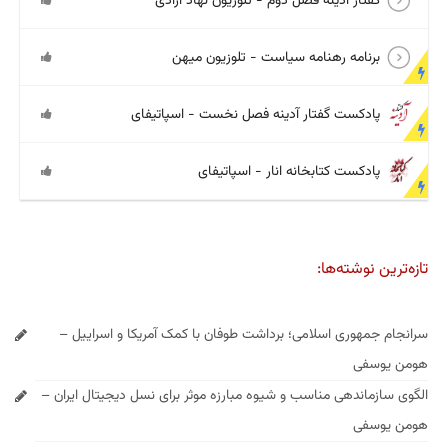
گفتار آدینه فصل دوم - تلوزیون نهاد آزادی
برنامه رهنامه سیاست - تلوزیون میهن
پادکست گفتار آدینه فصل نخست - اسپاتیفای
پادکست کتابخانه انار - اسپاتیفای
تازه‌ترین نوشته‌ها:
سرانجام جمهوری اسلامی؛ برداشت طوفان با کمک آمریکا و اسراییل –
هومن یوسفی
الگوی سازماندهی مناسب و شیوه مبارزه موثر برای نسل دیجیتال ایران –
هومن یوسفی