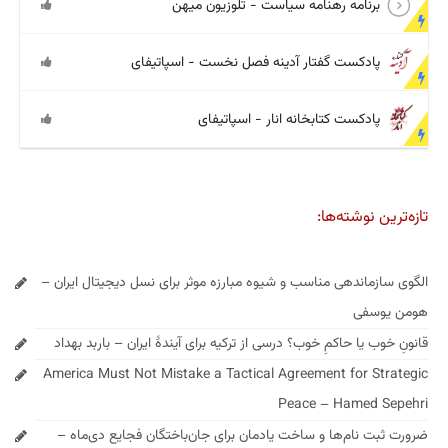
برنامه رهنامه سیاست - تلوزیون میهن
پادکست گفتار آدینه فصل نخست - اسپاتیفای
پادکست کتابخانه انار - اسپاتیفای
تازه‌ترین نوشته‌ها:
الگوی سازماندهی مناسب و شیوه مبارزه موثر برای نسل دیجیتال ایران –
هومن یوسفی
قانونِ خوب یا حاکمِ خوب؟ درسی از ترکیه برای آیندهٔ ایران – باربد بهداد
America Must Not Mistake a Tactical Agreement for Strategic
Peace – Hamed Sepehri
ضرورت ثبت نام‌ها و ساخت یادمان برای جان‌باختگان فجایع دی‌ماه –