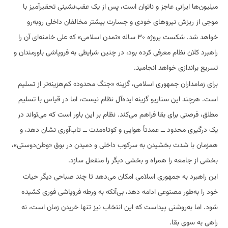
میلیون‌ها ایرانی عاجز و ناتوان است، پس از یک عقب‌نشینی تحقیرآمیز با
موجی از ریزش نیروهای خودی و جسارت بیشتر مخالفان داخلی روبه‌رو
خواهد شد. شکست پروژه ۳۰ ساله «تمدن اسلامی» که علی خامنه‌ای آن را
راهبرد کلان نظام معرفی کرده بود، در چنین شرایطی به فروپاشی باورمندان و
تسریع براندازی خواهد انجامید.
‏برای زمامداران جمهوری اسلامی، گزینه «جنگ محدود» کم‌هزینه‌تر از تسلیم
است. هرچند این سناریو گزینه ایده‌آل نظام نیست، اما در قیاس با تسلیم
مطلق، فرصتی برای بقا فراهم می‌کند. نظام بر این باور است که می‌تواند در
یک درگیری محدود ــ عمدتاً هوایی و کوتاه‌مدت ــ تاب‌آوری نشان دهد، و
همزمان با شدت بخشیدن به سرکوب داخلی و دمیدن در بوق «وطن‌دوستی»،
بخشی از جامعه را همراه و بخشی دیگر را منفعل سازد.
‏این راهبرد به جمهوری اسلامی امکان می‌دهد تا چند صباحی دیگر حیات
خود را به‌طور مصنوعی ادامه دهد، بی‌آنکه به ورطه فروپاشی فوری کشیده
شود. اما به‌روشنی پیداست که این انتخاب نیز تنها خریدن زمان است، نه
راهی به سوی بقا.