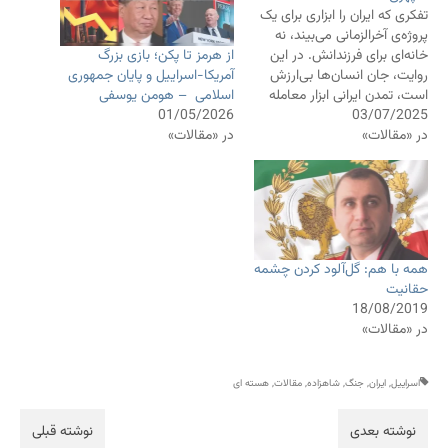
تفکری که ایران را ابزاری برای یک
پروژه‌ی آخرالزمانی می‌بیند، نه
از هرمز تا پکن؛ بازی بزرگ
خانه‌ای برای فرزندانش. در این
آمریکا-اسراییل و پایان جمهوری
روایت، جان انسان‌ها بی‌ارزش
اسلامی – هومن یوسفی
است، تمدن ایرانی ابزار معامله
01/05/2026
03/07/2025
است، و بمب اتم نه کابوسی که
در «مقالات»
در «مقالات»
باید از آن گریخت، بلکه فانتزی
کودکانه‌ای است که با آن خیال
برتری دارند. زمان آن رسیده که…
همه با هم: گل‌آلود کردن چشمه
حقانیت
18/08/2019
در «مقالات»
اسراییل
,
ایران
,
جنگ
,
شاهزاده
,
مقالات
,
هسته ای
نوشته بعدی
نوشته قبلی