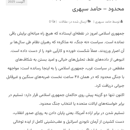
آگوست 2025
محدود – حامد سپهری
توسط
حامد سپهری
|
ارسال شده در:
مقالات
|
0
‏جمهوری اسلامی امروز در نقطه‌ای ایستاده که هیچ راه میانه‌ای برایش باقی
نمانده است. سیاست «نه جنگ، نه مذاکره» که رهبران نظام طی سال‌ها بر
آن اصرار ورزیدند، عملاً شکست خورده و کارآیی خود را از دست داده است.
انبوهی از داده‌های غلط، تحلیل‌های خیالی و امید بستن به شکاف‌های
مقطعی در سیاست غرب، جمهوری اسلامی را به اینجا رسانده است: مواجهه
با جنگی محدود که در همان ۴۸ ساعت نخست ضربه‌های سنگین و غیرقابل
جبرانی دریافت کرد.
‏اکنون تنها دو گزینه پیش روی حاکمان جمهوری اسلامی قرار دارد: تسلیم در
برابر خواسته‌های ایالات متحده یا انتخاب جنگ محدود.
‏تسلیم شدن در برابر اراده آمریکا، یعنی پایان دادن به رویای صدور انقلاب،
دست کشیدن از آرمان نابودی اسرائیل و عقب‌نشینی کامل از ایده توخالی