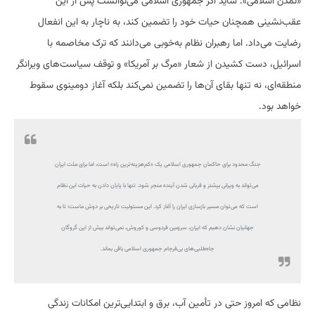
«تمدن اسلامی». شاید اگر جمهوری اسلامی می‌توانست پس از این
عقب‌نشینی همچنان حیات خود را تضمین کند، به ناچار به این انفعال
رضایت می‌داد. اما رهبران نظام به‌خوبی می‌دانند که ترک مخاصمه با
اسرائیل، دست کشیدن از شعار «مرگ بر آمریکا» و توقف سیاست‌های ویرانگر
منطقه‌ای، نه تنها بقای آن‌ها را تضمین نمی‌کند بلکه آغاز دومینوی سقوط
خواهد بود.
‏جنگ محدود برای حاکمان جمهوری اسلامی یک «کم‌هزینه‌ترین راه» است، اما برای ملت ایران
می‌تواند به ویرانی بیشتر و قربانی شدن آینده منجر شود. تنها با پایان دادن به حیات این نظام
است که می‌توان مسیر بازسازی ایران را آغاز کرد. این مسئولیت تاریخی بر دوش ماست؛ تا به
جهانیان نشان دهیم که ایران، سرزمین فردوسی و کوروش، نمی‌تواند بیش از این گروگان
جاه‌طلبی‌های بی‌فرجام جمهوری اسلامی باقی بماند.
‏نظامی که امروز حتی در تأمین آب، برق و ابتدایی‌ترین امکانات زندگی