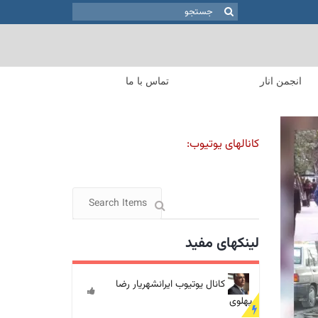
جستجو
برای:
انجمن انار
تماس با ما
کانالهای یوتیوب:
لینکهای مفید
کانال یوتیوب ایرانشهریار رضا
پهلوی