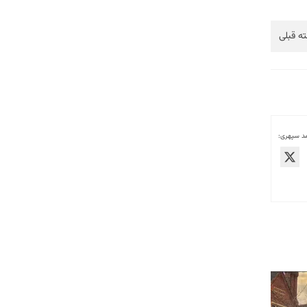
ه قبلی
مد سپهری: