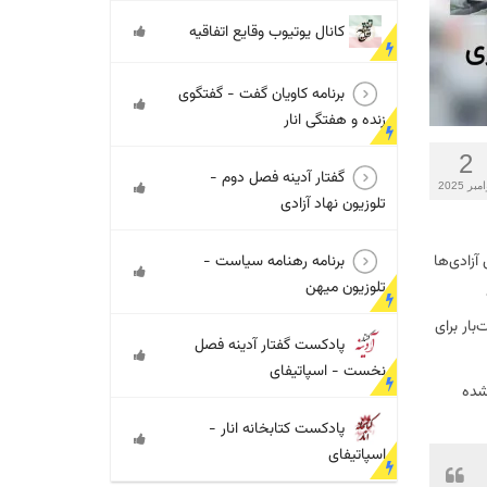
کانال یوتیوب وقایع اتفاقیه
برنامه کاویان گفت - گفتگوی
زنده و هفتگی انار
2
گفتار آدینه فصل دوم -
مبر 2025
تلوزیون نهاد آزادی
برنامه رهنامه سیاست -
آزادی‌ها
تلوزیون میهن
ار برای
پادکست گفتار آدینه فصل
نخست - اسپاتیفای
بزرگ بدل شده
پادکست کتابخانه انار -
اسپاتیفای