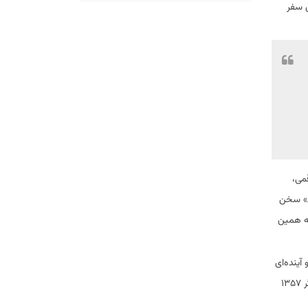
ی سفر
قمی،
ی» سخن
به همین
آینده‌ای
نامطمئن. در جهان امروز، تنها ایرانیان هستند که نیم قرن پیش را «آینده گمشده» خود می‌دانند؛ آینده‌ای که می‌توانست ساخته شود، اگر انقلاب ویرانگر ۱۳۵۷