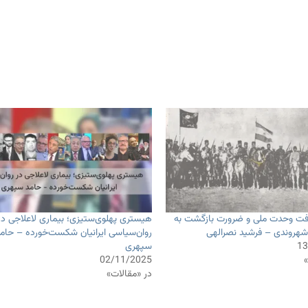
 آفت وحدت ملی و ضرورت بازگشت به
هیستری پهلوی‌ستیزی؛ بیماری لاعلاجی در
هروندی – فرشید نصرالهی
روان‌سیاسی ایرانیان شکست‌خورده – حام
13
سپهری
»
02/11/2025
در «مقالات»