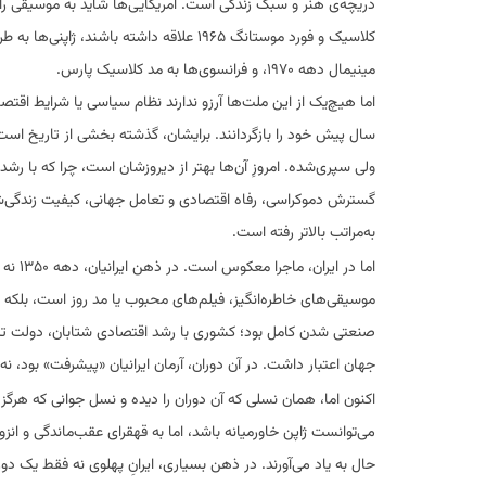
دریچه‌ی هنر و سبک زندگی است. آمریکایی‌ها شاید به موسیقی ر
کلاسیک و فورد موستانگ ۱۹۶۵ علاقه داشته باشند، ژاپنی‌ها به
مینیمال دهه ۱۹۷۰، و فرانسوی‌ها به مد کلاسیک پارس.
اما هیچ‌یک از این ملت‌ها آرزو ندارند نظام سیاسی یا شرایط اقتص
سال پیش خود را بازگردانند. برایشان، گذشته بخشی از تاریخ است
ولی سپری‌شده. امروزِ آن‌ها بهتر از دیروزشان است، چرا که با رشد 
گسترش دموکراسی، رفاه اقتصادی و تعامل جهانی، کیفیت زندگی‌
به‌مراتب بالاتر رفته است.
اما در ایران، ماج
موسیقی‌های خاطره‌انگیز، فیلم‌های محبوب یا مد روز است، بلکه 
صنعتی شدن کامل بود؛ کشوری با رشد اقتصادی شتابان، دولت تکنو
جهان اعتبار داشت. در آن دوران، آرمان ایرانیان «پیشرفت» بود، نه
اکنون اما، همان نسلی که آن دوران را دیده و نسل جوانی که هر
می‌توانست ژاپن خاورمیانه باشد، اما به قهقرای عقب‌ماندگی و انزو
حال به یاد می‌آورند. در ذهن بسیاری، ایرانِ پهلوی نه فقط یک د