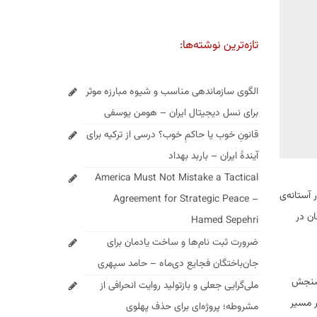
تازه‌ترین نوشته‌ها:
الگوی سازماندهی مناسب و شیوه مبارزه موثر
برای نسل دیجیتال ایران – هومن یوسفی
قانونِ خوب یا حاکمِ خوب؟ درسی از ترکیه برای
آیندهٔ ایران – باربد بهداد
America Must Not Mistake a Tactical
 آستانه‌ی
Agreement for Strategic Peace –
ان در
Hamed Sepehri
ضرورت ثبت نام‌ها و ساخت یادمان برای
جان‌باختگان فجایع دی‌ماه – حامد سپهری
ی سنجش
ملی‌گرایی جعلی و بازتولید روایت انحرافی از
ر مسیر
مشروطه؛ پروژه‌ای برای حذف پهلوی