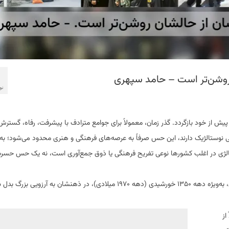
ن روشن‌تر است – حامد سپهری
نوا
ن پیش از خود بازگردد. گذر زمان، معمولاً برای جوامع مترادف با پیشرفت، رفاه، گسترش 
 نوستالژیک دارند، این حس صرفاً به عرصه‌های فرهنگی و هنری محدود می‌شود؛ به
لژی در اغلب کشورها نوعی تفریح فرهنگی یا ذوق جمع‌آوری است، نه یک حس حسرت‌ب
اما در میان همه ملل، ایرانیان استثنا هستند، ملتی که گذشته‌اش، به‌ویژه دهه ۱۳۵۰ خورشیدی (دهه ۱۹۷۰ میلادی)، در ذهنشان به آرزویی 
از