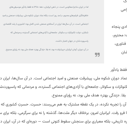
اک
اما در ایران، ماجرا معکوس است. در ذهن ایرانیان، دهه ۱۳۵۰ نه فقط یادآور موسیقی‌های
 طراحی
خاطره‌انگیز، فیلم‌های محبوب یا مد روز است، بلکه نماد دوران شکوه ملی، پیشرفت صنعتی و امید
اجتماعی است. در آن سال‌ها، ایران در آستانه‌ی صنعتی شدن کامل بود؛ کشوری با رشد اقتصادی
ادی پنجاه
شتابان، دولت تکنوکرات و سکولار، جامعه‌ای با آزادی‌های اجتماعی گسترده، و مردمانی که
؛ محترم،
پاسپورت‌شان در جهان اعتبار داشت.
فناوری،
در آن دوران، آرمان ایرانیان «پیشرفت» بود، نه بقا. «زندگی بهتر» هدف ملی بود، نه رؤیای ممنوع.
شان
را معکوس است. در ذهن ایرانیان، دهه ۱۳۵۰ نه فقط یادآور
نماد دوران شکوه ملی، پیشرفت صنعتی و امید اجتماعی است. در آن سال‌ها، ایران در
کرات و سکولار، جامعه‌ای با آزادی‌های اجتماعی گسترده، و مردمانی که پاسپورت‌ش
 بقا. «زندگی بهتر» هدف ملی بود، نه رؤیای ممنوع.
گز آن را تجربه نکرده، در یک نقطه مشترک به هم می‌رسند: حسرت. حسرتِ کشوری که
ا فرو رفت. ایرانیان امروز، برخلاف دیگر ملت‌ها، گذشته را نه برای سرگرمی، بلکه برا
وره تاریخی، بلکه معیاری برای سنجش سقوط کنونی است — دوره‌ای که در آن، ایران د