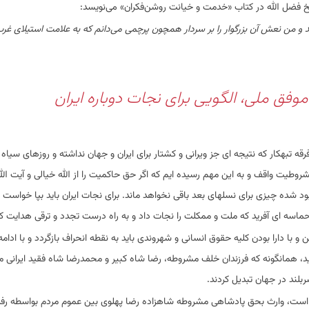
 فضل الله در کتاب «خدمت و خیانت روشن‌فکران» می‌نویسد:
د و من نعش آن بزرگوار را بر سردار همچون پرچمی می‌دانم که به علامت استیلای غرب
ق ملی، الگویی برای نجات دوباره ایران
 تبهکار که نتیجه ای جز ویرانی و کشتار برای ایران و جهان نداشته و روزهای سیاه 
وطیت واقف و به این مهم رسیده ایم که اگر حق حاکمیت را از الله خیالی و آیت الل
 شده چیزی برای نسلهای بعد باقی نخواهد ماند. برای نجات ایران باید بپا خواست 
 حماسه ای آفرید که ملت و ممکلت را نجات داد و به راه درست تجدد و ترقی هدایت کر
 و با دارا بودن کلیه حقوق انسانی و شهروندی باید به نقطه انحراف بازگردد و با ادا
اید، همانگونه که فرزندان خلف مشروطه، رضا شاه کبیر و محمدرضا شاه فقید ایرانی
بلند در جهان تبدیل کردند.
است، وارث بحق پادشاهی مشروطه شاهزاده رضا پهلوی بین عموم مردم بواسطه رفت