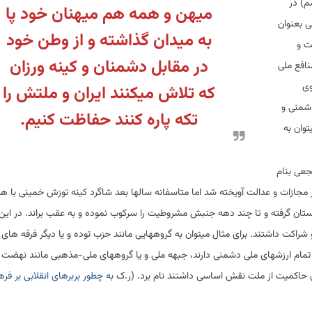
م) در
میهن و همه هم میهنان خود پا
 بعنوان
به میدان گذاشته و از وطن خود
ت و
در مقابل دشمنان و کینه ورزان
نافع ملی
وی
که تلاش میکنند ایران و ملتش را
دشمنی و
تکه پاره کنند حفاظت کنیم.
و بوده است. اوج این دشمنی را انقلاب 1357 میتوان به
عی بنام
ر مجازات و عدالت آویخته شد اما متاسفانه سالها بعد شاگرد کینه توزش خمینی با ه
 دوستان گرفته و تا چند دهه جنبش مشروطیت را سرکوب نموده و به عقب براند. در این
راکت داشتند. برای مثال میتوان به گروههایی مانند حزب توده و یا دیگر فرقه های 
 تمام ارزشهای ملی دشمنی دارند، جبهه ملی و یا گروههای ملی-مذهبی مانند نهضت آ
 حاکمیت از ملت نقش اساسی داشتند نام برد. (ر.ک
به چطور بربرهای انقلابی بر فر