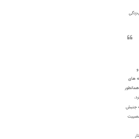
‌زدگی
و
ه های
همانطور
د.
مه جنبش
 مصیبت
ار