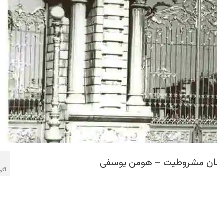
رمان مشروطیت – هومن یوسفی
آگوس