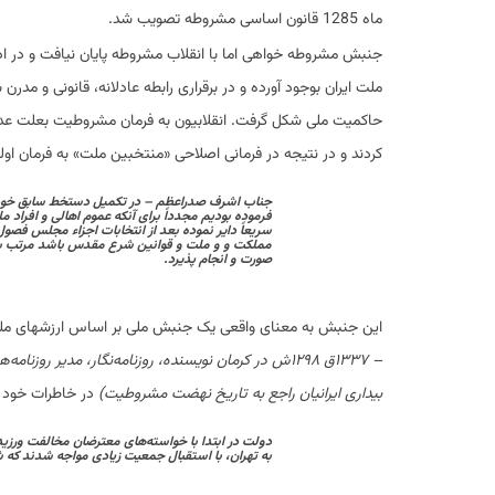
ماه 1285 قانون اساسی مشروطه تصویب شد.
جنبش مشروطه خواهی اما با انقلاب مشروطه پایان نیافت و در اد
ملت ایران بوجود آورده و در برقراری رابطه عادلانه، قانونی و مدر
حاکمیت ملی شکل گرفت. انقلابیون به فرمان مشروطیت بعلت عد
کردند و در نتیجه در فرمانی اصلاحی «منتخبین ملت» به فرمان اولی
فرموده بودیم مجدداً برای آنکه عموم اهالی و افراد 
سریعاً دایر نموده بعد از انتخابات اجزاء مجلس فص
مملکت و و ملت و قوانین شرع مقدس باشد مرتب بن
صورت و انجام پذیرد.
این جنبش به معنای واقعی یک جنبش ملی بر اساس ارزشهای ملی گرا
بیداری ایرانیان راجع به تاریخ نهضت مشروطیت)
در خاطرات خود 
دولت در ابتدا با خواسته‌های معترضان مخالفت ورزی
به تهران، با استقبال جمعیت زیادی مواجه شدند که شعا