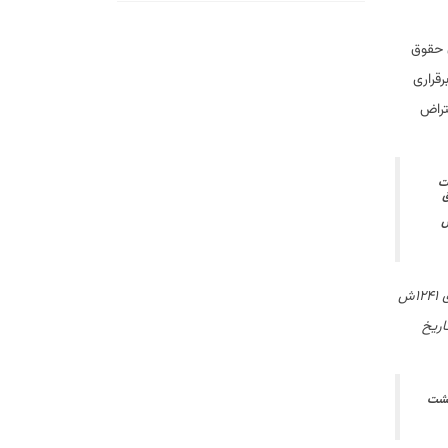
ق حقوق
رقراری
تراض
 ملت
ق
س
(میرزا محمد پسر علی ۱۲۸۰ ق ۱۲۴۱ش
کتاب تاریخ
گشت