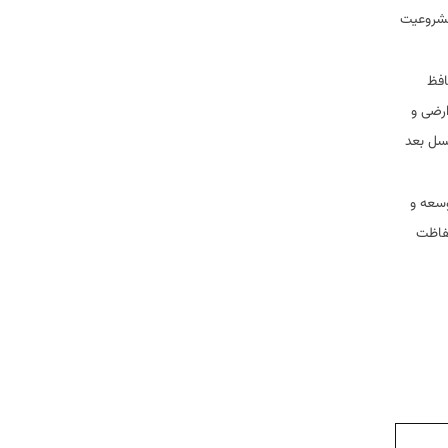
مشروعیت
افظ
ارضی و
نسل بعد
وسعه و
حفاظت