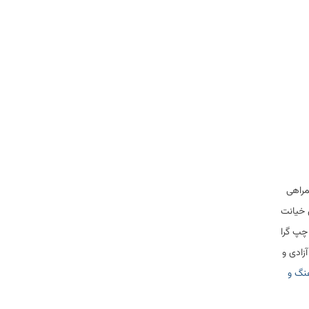
مراهی
 خیانت
چپ گرا
زادی و
هنگ و