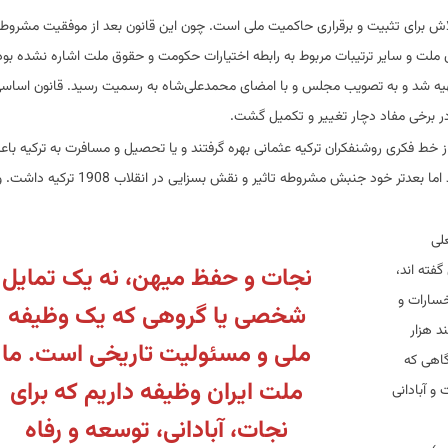
ش برای تثبیت و برقراری حاکمیت ملی است. چون این قانون بعد از موفقیت مشروطه
 ملت و سایر ترتیبات مربوط به رابطه اختیارات حکومت و حقوق ملت اشاره نشده بود،
1286 «متمم قانون اساسی» تهیه شد و به تصویب مجلس و با امضای محمدعلی‌شاه به رسمیت رسید. قانون اساس
 برخی مفاد دچار تغییر و تکمیل گشت.
 خط فکری روشنفکران ترکیه عثمانی بهره گرفتند و یا تحصیل و مسافرت به ترکیه با
آشنایی برخی از آنان با مفاهیم جدید عرصه سیاست و اجتماع شد اما بعدتر خود جنبش مشروطه تاثیر و نقش 
لی
فته اند،
نجات و حفظ میهن، نه یک تمایل
خسارات و
شخصی یا گروهی که یک وظیفه
د هزار
ملی و مسئولیت تاریخی است. ما
گاهی که
ملت ایران وظیفه داریم که برای
و آبادانی
نجات، آبادانی، توسعه و رفاه