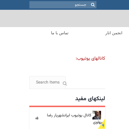
جستجو
برای:
انجمن انار
تماس با ما
کانالهای یوتیوب:
لینکهای مفید
کانال یوتیوب ایرانشهریار رضا
پهلوی