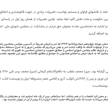
امه با تلاشهای فراوان و مستمر توانست تغییرات زیادی در جهت قانونمندی و احقا
ن بین حکومت و ملت نقش کلید ایفا نماید. اولین تغییرات از همان روز اول در راستای ب
م اشاره به «منتخبین ملت» بعنوان حق مردم در مشارکت در مجلس شورای ملی اع
ه اضافه گردید.
جناب اشرف صدراعظم – در تکمیل دستخط سابق خودمان مورخه چهاردهم جمادی‌الثانیه ۱۳۲۴ که امر و فرمان صریحاً در تأسیس مجلس منتخبین
ملت از توجهات کامله ما واقف باشند امر و مقرر می‌داریم که مجلس مزبور را به شرح دستخط ساب
ول و شرایط نظام مجلس شورای اسلامی را مطابق تصویب و امضای منتخبین به طوری که شایسته
مایید که به شرف عرض و امضای همایونی ما موشح و مطابق نظامنامه مزبور این مقصود مقد
یانه بود. میزرا محمد ملقب به ناظم‌الاسلام کرمانی
– ۱۳۳۷ق ۱۲۹۸ش در کرمان نویسنده، روزنامه‌نگار، مدیر روزنامه‌های نوروز و پس از ۱۲۸۶ش کوکب دُرّی و قاضی عصر مشروطه ایران و نویسنده 
نوشته‌است:
د و سعی کرد اعتصاب را در هم بشکند. اما سرانجام، پس از یک ماه تسلیم شد و معترضان در باز
ر می‌دادند «زنده باد ملت ایران»که عبارت «ملت ایران» را تا پیش از آن در تهران نشنیده بود.