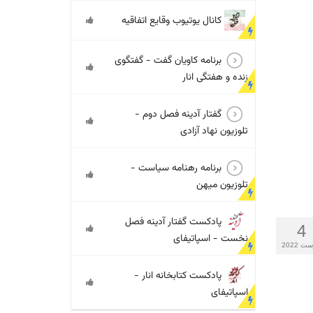
کانال یوتیوب وقایع اتفاقیه
برنامه کاویان گفت - گفتگوی
زنده و هفتگی انار
گفتار آدینه فصل دوم -
تلوزیون نهاد آزادی
برنامه رهنامه سیاست -
تلوزیون میهن
پادکست گفتار آدینه فصل
4
نخست - اسپاتیفای
ت 2022
پادکست کتابخانه انار -
اسپاتیفای