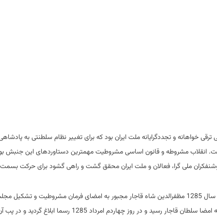
ی خواهانه و تجددگرایانه ملت ایران بود که برای تغییر نظام سلطنتی به پادشاه
(1905 تا 1911) در ایران صورت گرفت. انقلاب مشروطه و قانون اساسی مشروطیت مهمترین دستاوردهای این جنبش 
روشنفکران ملی گرا، فعالان و ملت ایران محقق گشت و راهی گشود برای حرکت بسمت م
پس از تلاشهای زیاد و مبارزات فراوان سرانجام در سیزدهم امرداد سال 1285 مظفرالدین شاه قاجار مجبور به امضای فرمان مشروطیت و 
ملی شد. این فرمان با دستخط احمد قوام با خطی زیبا نگاشته و به امضا سلطان قاجار رسید و در روز چهاردم امرداد 1285 رس