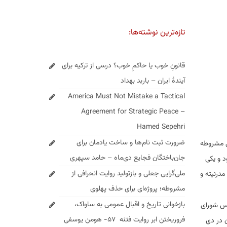
تازه‌ترین نوشته‌ها:
قانونِ خوب یا حاکمِ خوب؟ درسی از ترکیه برای
آیندهٔ ایران – باربد بهداد
America Must Not Mistake a Tactical
Agreement for Strategic Peace –
Hamed Sepehri
ضرورت ثبت نام‌ها و ساخت یادمان برای
ی مشروطه
جان‌باختگان فجایع دی‌ماه – حامد سپهری
بود و یکی
ملی‌گرایی جعلی و بازتولید روایت انحرافی از
درنیته و
مشروطه؛ پروژه‌ای برای حذف پهلوی
بازخوانی تاریخ و اقبال عمومی به ساواک،
تشکیل مجلس شورای
فروریختن ابر روایت فتنه ۵۷- هومن یوسفی
ما ابلاغ گردید و در پب آن در دی