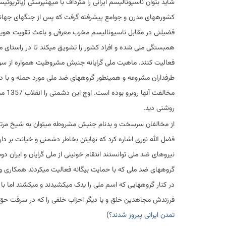
شاید بتوان ناسیونالیسم ایرانی را مترداف با میهنپرستی (پاتریوتیس
کشورههای مدرن و جوامع پیشرفته گرفت که پس از جنگهای جهانی
فضیلتی در مقابل ناسیونالیسم مخرب معرفی و باعث تقویت هوی
همبستگی ملی شده و افراد کشور را تشویق میکند تا در راستای م
فعالیت کنند. ماهیت ملی گرایانه جنبش مشروطیت همواره از س
طرفداران مشروعه و همینطور گروههای ضد ملی مورد حمله و با 
مخالفت آنها روبر
روشنی دید.
از مخالفان سرسخت و بدنام جنبش مشروطه میتوان به شیخ مرتج
فضل الله نوری اشاره کرد که نهایتن بخاطر دشمنی و خیانت بر دا
نیروهای ضد ملی توانستند انتقام خونینی از ملی گرایان و ایران
گروههای ضد ملی که با حمایت بیگانه فعالیت میکردند همکاری و ش
در کنار گروههایی که اسم ملی را یدک میکشیدند و میکشند اما با
فرزندش مجاهدین خلق و یا دیگر احزاب خلقی را که در سرقت حق
تمدن ایرانی پیروز شدند؟
)