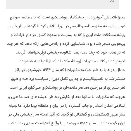
میرزا فتحعلی آخوندزاده از پیشگامان روشنفکری است که با مطالعه جوامع
غربی و توسعه مفهوم ناسیونالیسم در اروپا، تلاش کرد تا گره‌های تاریخی و
ریشه مشکلات ملت ایران را که به پسرفت و سقوط کشور در دام خرافات و
بی‌هویتی منجر شده بود، شناسایی کرده و راه‌حل‌هایی ارائه دهد که هر چند
نه در زمانه خود که چند دهه بعد، شالوده جنبشی ترقی‌خواهانه گردید.
آخوندزاده در کتاب مکتوبات (رسالهٔ مکتوبات کمال‌الدوله به شاهزاده
جمال‌الدوله یا به طور خلاصه مکتوبات) که سال ۱۲۴۴ خورشیدی در باکو
منتشر شد به ناسیونالیسم و جدایی کامل دین از سیاست پرداخته و طبق
نظر بسیاری از مورخین معاصر مقدمه‌ای بر روشنفکری ملی‌گرای ایرانی است.
هرچند که مکتوبات تا سالها بعد از نگارش بخاطر اندیشه‌های ضد مذهبی و
اسلامی امکان انتشار و چاپ گسترده را در ایران و منطقه پیدا نکرد اما زمینه
ساز ظهور اندیشمندان و گفتمانی نو گردید که آنها زمینه ساز جنبشی ملی در
ایران گردیدند که از سال ۱۲۸۴ خورشیدی با وقوع اعتراضات منتهی به انقلاب