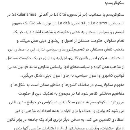
سکولاریسم:
سکولاریسم یا علمانیت (در فرانسوی: Laïcité در آلمانی: Säkularismus در
اسپانیایی: Laicismo در ایتالیایی: Laicità در عربی: علمانية) یک مفهوم
فلسفی و سیاسی است و به جدایی حکومت و مذهب اشاره دارد. در یک
نظام سکولار، حکومت مستقل از اصول و ارزشهای دینی عمل می‌کند و
مذهب نقش مستقلی در تصمیم‌گیری‌های سیاسی ندارد. این به معنای این
است که سه رکن اصلی قانون گذاری، اجراییه و داوری در یک حکومت مستقل
از مذهب عمل کرده و سیاست‌های آنها براساس منابعی مانند قوانین مدنی،
قوانین کشوری و اصول سیاسی، به جای اصول دینی، شکل می‌گیرد.
مفهوم سکولاریسم در مختلف کشورها و مناطق ممکن است به شکل‌ها و
مفاهیم مختلفی ظاهر شود اما در مجموع به تفکیک دین از حکومت
می‌پردازد. سکولاریسم به عنوان سنگ بنای دموکراسی در جوامع مدرن تلقی
می شود که برابری و انصاف را برای افراد با همه اعتقادات مذهبی و غیر
اعتقادی تضمین می کند. به سخن دیگر برابری افراد یک جامعه در برابر قانون
از نظر اختیارات، وظایف و مسئولیتها فارغ از اعتقادات مذهبی آنها بنیان