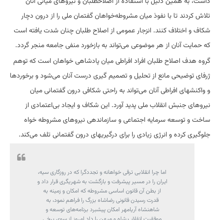
داشت، به همین دلیل با استفاده از اصلاحطلبان و نیروهای میانی آنان
تلاش کردند تا با نفوذ میان مشروطه‌خواهان گفتمان ملی را از درون دچار
شکاف و اختلاف کنند. انزجار عمومی از اصلاح طلبان چنان شدت یافته است
که حمایت آنان از هر موضوعی می‌تواند به بازخورد منفی جامعه منجر گردد.
گروه هدف اصلاح طلبان افراد افراطی میان پادشاهی خواهان است که توهم
ژرفای توضیحی مانع از تحلیل و تصمیم گیری درست آنان می‌شود و برخوردها
و واکنشهای افراطی آنان می‌تواند به راحتی شکافی درون گفتمانی میان
نیروهای جنبش انقلاب ملی پدید آورد. این شکاف و ایجاد بی‌اعتمادی از
ساخت و توسعه سرمایه اجتماعی و سازماندهی نیروهای مشروطه خواه
جلوگیری کرده و انرژی زیادی را برای درگیریهای درون گفتمانی تلف می‌کند.
اما چرا انقلابی ترقی خواهانه و تجددگرا که در روزگاری سیه،
ایران را در مسیر پیشرفت و بازگشت به شهریگری قرار داد و
از بطن آن قانون اساسی مشروطه که امکان و زمینه به
قدرت رسیدن قانونی رضاشاه بزرگ را فراهم نمود، به
شاهنشاه آریامهر امکان پیشبرد برنامه‌های توسعه و
موفقیت انقلاب شاه و میهن را داد امروز از سوی برخی