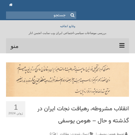
جستجو
برای:
وقایع اتفاقیه
بررسی موضاعات سیاسی-اجتماعی ایران وب سایت انجمن انار
منو
خانه
انجمن انار
مقالات
برنامه ها
1
انقلاب مشروطه، رهیافت نجات ایران در
کتابخانه
ژوئن 2024
گذشته و حال – هومن یوسفی
تماس با ما
توسط
هومن یوسفی
|
ارسال شده در:
مقالات
|
0