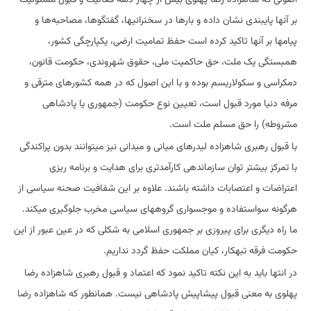
اصولی که شاهزاده رضا پهلوی بیش از چهار دهه فعالیت و قبول مسئولیت
بر آنها پایبندی نشان داده و بارها در سخنرانیها، گفتگوها، مصاحبه‌ها و
پیامها بر آنها تاکید کرده است حفظ تمامیت ارضی، یکپارچگی کشور،
همبستگی یک ملت، حق حاکمیت ملی، حقوق شهروندی، حکومت قانون،
دمکراسی و سکولاریسم بوده و با این اصول که در همه کشورهای مترقی و
مرفه دنیا مورد قبول است، تعیین نوع حکومت (جمهوری یا پادشاهی
مشروطه) را حق مسلم ملت است.
با قبول رهبری شاهزاده لیدرهای میانی و میدانی نیز میتوانند بدون پراکندگی
با تمرکز بیشتر توان سازماندهی کارآمدتری برای هدایت و برنامه ریزی
اعتراضات و اعتصابات داشته باشند. علاوه بر این شفافیت صحنه سیاسی از
هرگونه سواستفاده و موجسواری گروههای سیاسی مخرب جلوگیری میکند.
ما راه دیگری برای پیروزی بر جمهوری اسلامی به شکلی که در عین عبور از این
حکومت فرقه تبهکار، کیان مملکت حفظ گردد نداریم.
در انتها باید به این نکته تاکید نمود که اعتماد و قبول رهبری شاهزاده رضا
پهلوی به معنی قبول پیشاپیش پادشاهی نیست. همانطور که شاهزاده رضا