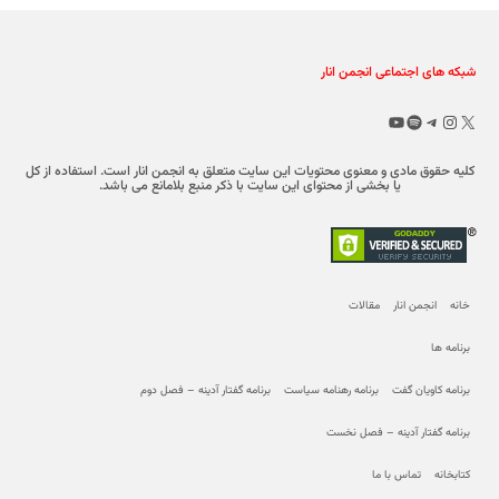
شبکه های اجتماعی انجمن انار
X
تلگرام
اینستاگرم
اسپاتیفای
یوتیوب
کلیه حقوق مادی و معنوی محتویات این سایت متعلق به انجمن انار است. استفاده از کل
یا بخشی از محتوای این سایت با ذکر منبع بلامانع می باشد.
خانه
انجمن انار
مقالات
برنامه ها
برنامه کاویان گفت
برنامه رهنامه سیاست
برنامه گفتار آدینه – فصل دوم
برنامه گفتار آدینه – فصل نخست
کتابخانه
تماس با ما