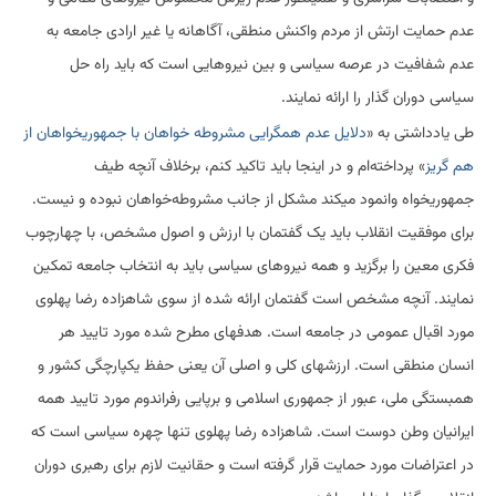
عدم حمایت ارتش از مردم واکنش منطقی، آگاهانه یا غیر ارادی جامعه به
عدم شفافیت در عرصه سیاسی و بین نیروهایی است که باید راه حل
سیاسی دوران گذار را ارائه نمایند.
طی یادداشتی به «
دلایل عدم همگرایی مشروطه خواهان با جمهوریخواهان از
هم گریز
» پرداخته‌ام و در اینجا باید تاکید کنم، برخلاف آنچه طیف
جمهوریخواه وانمود میکند مشکل از جانب مشروطه‌خواهان نبوده و نیست.
برای موفقیت انقلاب باید یک گفتمان با ارزش و اصول مشخص، با چهارچوب
فکری معین را برگزید و همه نیروهای سیاسی باید به انتخاب جامعه تمکین
نمایند. آنچه مشخص است گفتمان ارائه شده از سوی شاهزاده رضا پهلوی
مورد اقبال عمومی در جامعه است. هدفهای مطرح شده مورد تایید هر
انسان منطقی است. ارزشهای کلی و اصلی آن یعنی حفظ یکپارچگی کشور و
همبستگی ملی، عبور از جمهوری اسلامی و برپایی رفراندوم مورد تایید همه
ایرانیان وطن دوست است. شاهزاده رضا پهلوی تنها چهره سیاسی است که
در اعتراضات مورد حمایت قرار گرفته است و حقانیت لازم برای رهبری دوران