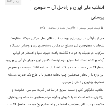
نوامبر 2022
انقلاب ملی ایران و راه‌حل آن – هومن
یوسفی
توسط
هومن یوسفی
|
ارسال شده در:
مقالات
|
0
خیزش فراگیر در ایران برای ورود به فاز انقلابی ملی بیتابی میکند، مقاومت
شجاعانه معترضین غیر مسلح در مقابل دسته‌های بربر و وحشی دستگاه
سرکوب در نزدیک به دو ماه گذشته باعث حیرت دنیا و افتخار هر ایرانی
آزاده‌ای شده است. اما سوال مهم اینست که چرا این خیزش فراگیر برای ورود
به فاز انقلابی دست دست میکند. ابتدا باید ببینیم انقلاب چیست و مفهوم
این واژه را از تجاوز متحرفین چپ نجات دهیم تا با طرح یک صورت مسئله
صحیح، بهترین راه حل را بیابیم.
انقلاب، دگرگونی کلی و نسبتا سریع در ساختار قدرت سیاسی، حکومت و
ارزشهای حاکم است که با شورش و قیام مردم معترض به ستم و بی‌کفایتی
حکومت و بیعدالتی سیاسی، اجتماعی و اقتصادی رخ میدهد. حاصل انقلاب