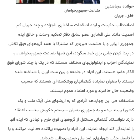
خوانده مجاهدین
بضاعت جمهوریخواهان
خلق، جریان
اصلاحطلب حکومت و ایده اصلاحات ساختاری تاجزاده و چند جریان کم
اهمیت مانند علی افشاری عضو سابق دفتر تحکیم وحدت و خالق ایده
جمهوری ایرانی و یا حشمت طبرزدی که مشترکا با همه گروههای فوق تلاش
در پیدا کردن جایی برای خود میگردد، این نامها بضاعت جمهوریخواهان و
نمایندگان احزاب و ایدئولوژیهای مختلف هستند که در یک یا چند شورای فوق
الذکر عضو هستند. این افراد در جامعه و بین ملت ایران یا شناخته شده
نیستند یا بعنوان نماینده گفتمانهای ورشکسته‌ای هستند که مسبب
وضعیت حال حاضرند و مورد اعتماد عموم نیستند.
متاسفانه طی این چهاردهه افرادی که به ارزشهای ملی (یک ملت و یک
کشور) پایبند بوده و به جمهوری بعنوان سیستم حکومتی مناسب اعتقاد
دارند نتوانستند گفتمانی مستقل از گروههای فوق طرح و نهادی که ایده آنها
را نمایندگی کند ایجاد نمایند. این افراد یا بصورت پراکنده فعالیت میکنند و یا
با تاسف جذب شورایهای ضد ملی جمهوری‌طلب شده‌اند.