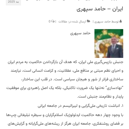
مه 2025
ایران – حامد سپهری
توسط
حامد سپهری
|
ارسال شده در:
مقالات
|
0
حامد سپهری
جنبش بازپس‌گیری ملی ایران، که هدف آن بازگرداندن حاکمیت به مردم ایران
و احیای نظم مبتنی بر منافع ملی، عقلانیت، و کرامت انسانی است، نیازمند
ساختاری فراتر از شور و هیجان سیاسی است. در قلب این ساختار،
“نهادسازی” نه‌تنها یک ضرورت تاکتیکی، بلکه یک اصل راهبردی برای موفقیت
پایدار و نظام‌مند جنبش است.
۱. انباشت تاریخی ملی‌گرایی و لیبرالیسم در جامعه ایرانی
با وجود چهار دهه حاکمیت ایدئولوژیک اسلام‌گرایان و سیطره تبلیغاتی چپ‌ها
بر فضای روشنفکری، جامعه ایران هرگز از ریشه‌های ملی‌گرایانه و گرایش‌های