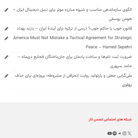
الگوی سازماندهی مناسب و شیوه مبارزه موثر برای نسل دیجیتال ایران –
هومن یوسفی
قانونِ خوب یا حاکمِ خوب؟ درسی از ترکیه برای آیندهٔ ایران – باربد بهداد
America Must Not Mistake a Tactical Agreement for Strategic
Peace – Hamed Sepehri
ضرورت ثبت نام‌ها و ساخت یادمان برای جان‌باختگان فجایع دی‌ماه –
حامد سپهری
ملی‌گرایی جعلی و بازتولید روایت انحرافی از مشروطه؛ پروژه‌ای برای حذف
پهلوی
شبکه های اجتماعی انجمن انار
X
تلگرام
اینستاگرم
اسپاتیفای
یوتیوب