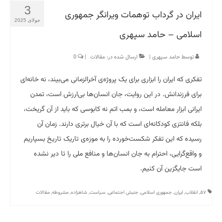
3
ایران در گرداب توهمات ویرانگر جمهوری
جولای 2025
اسلامی – حامد سپهری
توسط
حامد سپهری
|
ارسال شده در:
مقالات
|
0
تفکری که ایران را ابزاری برای یک پروژه‌ی آخرالزمانی می‌بیند، نه خانه‌ای
برای فرزندانش. در این روایت، جان انسان‌ها بی‌ارزش است، تمدن
ایرانی ابزار معامله است، و بمب اتم نه کابوسی که باید از آن گریخت،
بلکه فانتزی کودکانه‌ای است که با آن خیال برتری دارند. زمان آن
رسیده که این تفکر شکست‌خورده را به موزه‌ی تاریک تاریخ بسپاریم
و واقع‌گرایی، احترام به جان انسان‌ها و منافع ملی را تا دیر نشده
است جایگزین آن کنیم.
۵۷
,
انقلاب
,
ایران
,
جمهوری اسلامی
,
جنبش اجتماعی
,
سیاست
,
شاهزاده
,
مشروطه
,
مقالات