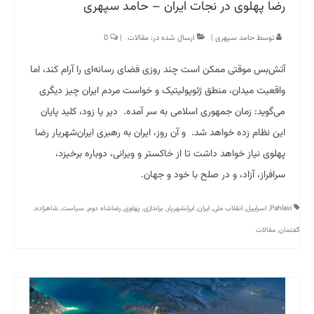
رضا پهلوی در نجات ایران – حامد سپهری
توسط
حامد سپهری
|
ارسال شده در:
مقالات
|
0
آتش‌بس موقتی ممکن است چند روزی فضای رسانه‌ای را آرام کند، اما
واقعیت میدان، منطق ژئوپولیتیک و خواست مردم ایران چیز دیگری
می‌گوید: زمان جمهوری اسلامی به سر آمده. دیر یا زود، کلید پایان
این نظام زده خواهد شد. و آن روز، ایران به رهبری ایران‌شهریار رضا
پهلوی نیاز خواهد داشت تا از خاکستر و ویرانی، دوباره برخیزد،
سرافراز، آزاد، و در صلح با خود و جهان.
Pahlavi
,
اسراییل
,
انقلاب ملی
,
ایران
,
ایرانشهریار
,
براندازی
,
پهلوی
,
رضاشاه دوم
,
سیاست
,
شاهزاده
,
گفتمان
,
مقالات