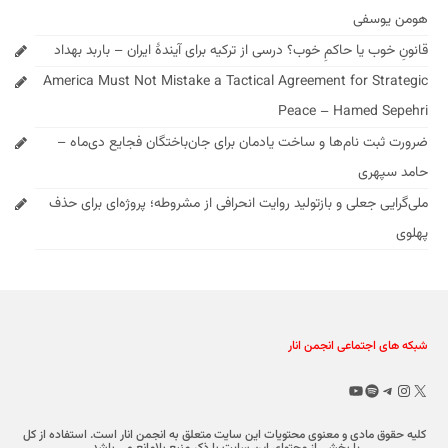
هومن یوسفی
قانونِ خوب یا حاکمِ خوب؟ درسی از ترکیه برای آیندهٔ ایران – باربد بهداد
America Must Not Mistake a Tactical Agreement for Strategic
Peace – Hamed Sepehri
ضرورت ثبت نام‌ها و ساخت یادمان برای جان‌باختگان فجایع دی‌ماه –
حامد سپهری
ملی‌گرایی جعلی و بازتولید روایت انحرافی از مشروطه؛ پروژه‌ای برای حذف
پهلوی
شبکه های اجتماعی انجمن انار
X
تلگرام
اینستاگرم
اسپاتیفای
یوتیوب
کلیه حقوق مادی و معنوی محتویات این سایت متعلق به انجمن انار است. استفاده از کل