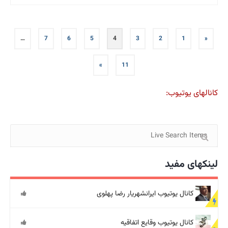
صفحه‌بندی
…
7
6
5
4
3
2
1
«
نوشته‌ها
»
11
کانالهای یوتیوب:
لینکهای مفید
کانال یوتیوب ایرانشهریار رضا پهلوی
کانال یوتیوب وقایع اتفاقیه